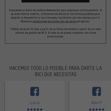
Evaluamos el éxito de nuestra Newsletter para mejorarla continuamente. Si
ya eres cliente nuestro, utilizamos los datos de tus últimos pedidos para
adaptar la Newsletter a tus intereses, haciéndola así más valiosa para ti.
Nuestras
condiciones de protección de datos
se aplican.
*Válido durante 30 días a partir de la fecha de emisión a partir de un valor
mínimo de pedido de 60 €. El vale no se puede combinar con otras
promociones.
HACEMOS TODO LO POSIBLE PARA DARTE LA
BICI QUE NECESITAS
facebook
Luis A.
Alex P.
Valoración media: 5 de 5
Valoración media: 