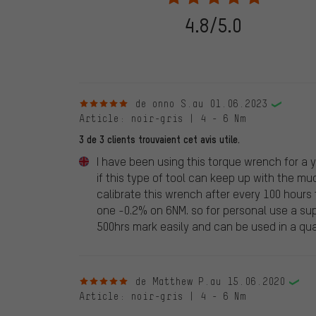
de commande. Toutes les évaluations vérifiées sont ma
vérifiées jusqu'au 28.05.2022 et à partir du 28.05.202
4.8/5.0
évaluations de clients qui n'ont pas acheté chez nou
d'une coche verte. Nous publions toutes les évaluatio
5 sur 5 étoiles
de onno S.
au 01.06.2023
Article
: noir-gris | 4 - 6 Nm
3 de 3 clients trouvaient cet avis utile.
I have been using this torque wrench for a y
if this type of tool can keep up with the mu
calibrate this wrench after every 100 hours
one -0.2% on 6NM. so for personal use a supe
500hrs mark easily and can be used in a qua
5 sur 5 étoiles
de Matthew P.
au 15.06.2020
Article
: noir-gris | 4 - 6 Nm