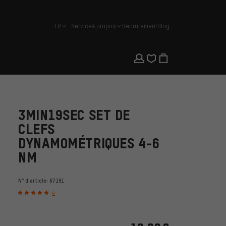
FR
Service
À propos
Recrutement
Blog
français
3MIN19SEC SET DE
CLEFS
DYNAMOMÉTRIQUES 4-6
NM
N° d'article:
67191
4