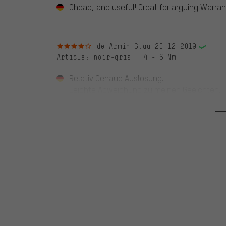
Cheap, and useful! Great for arguing Warran
4 sur 5 étoiles
de Armin G.
au 20.12.2019
Article
: noir-gris | 4 - 6 Nm
Relativ Genaue Auslösung.
Leichte Abweichung zu meinen Geeichten.
Aber Preis Leistung Top..
5 sur 5 étoiles
de Heike S.
au 21.03.2019
Article
: noir-gris | 4 - 6 Nm
Mein neues Lieblings Tool wenn es um klein