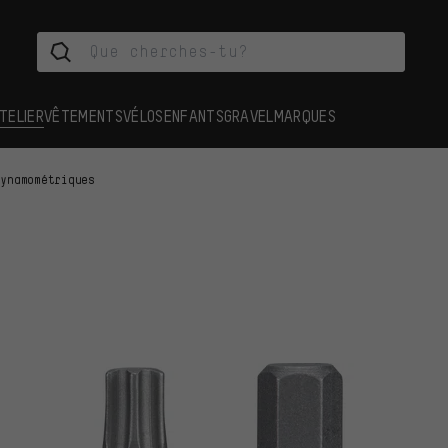
TELIER
VÊTEMENTS
VÉLOS
ENFANTS
GRAVEL
MARQUES
dynamométriques