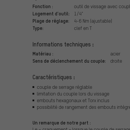
Fonction :
outil de vissage avec coupl
Logement d'outil:
1/4"
Plage de réglage:
4-6 Nm (ajustable)
Type:
clef en T
Informations techniques :
Matériau :
acier
Sens de déclenchement du couple:
droite
Caractéristiques :
couple de serrage réglable
limitation du couple lors du vissage
embouts hexagonaux et Torx inclus
possibilité de rangement des embouts intégr
Un remarque de notre part :
Le « craquement » lorsque le couple de serrage 