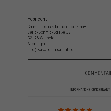
Fabricant :
3min19sec is a brand of bc GmbH
Carlo-Schmid-Straße 12
52146 Würselen
Allemagne
info@bike-components.de
COMMENTAI
INFORMATIONS CONCERNANT L
Dans les évaluations publiées, vous trouverez celles a
partir du 28.05.2022, seules les évaluations vérifiées
être indiqué lors de l'évaluation du produit. Nous ne va