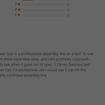
rquées d'une coche verte. Cela vaut pour toutes les évaluations
3
0
2. Avant le 28.05.2022, nous avons également publié les
2
0
s la marchandise évaluée. Ces évaluations ne sont pas marquées
1
ns remises en bonne et due forme.
0
ear now in a professional assembly line as a test. to see
ch more expensive ones. and I am positively surprised! i
 to see when it goes out of spec. 11times flawless last
r tool. for profesional use i would say it can hit the
lity controled assembly line