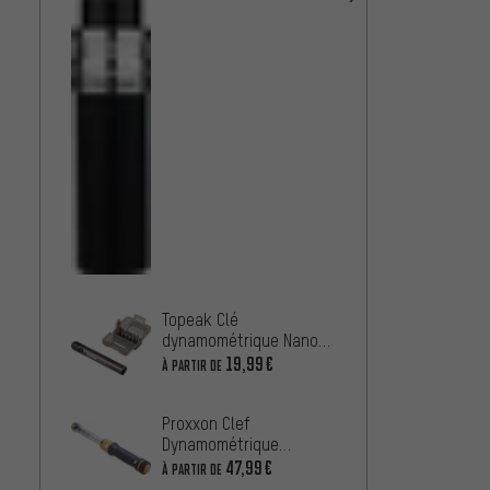
Topeak Clé
dynamométrique Nano
TorqBar
19,99€
À PARTIR DE
Proxxon Clef
Dynamométrique
MicroClick
47,99€
À PARTIR DE