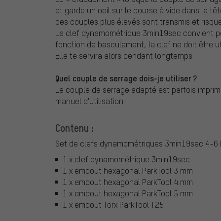
et garde un oeil sur le course à vide dans la têt
des couples plus élevés sont transmis et risq
La clef dynamométrique 3min19sec convient pou
fonction de basculement, la clef ne doit être ut
Elle te servira alors pendant longtemps.
Quel couple de serrage dois-je utiliser ?
Le couple de serrage adapté est parfois imprim
manuel d'utilisation.
Contenu :
Set de clefs dynamométriques 3min19sec 4-6 
1 x clef dynamométrique 3min19sec
1 x embout hexagonal ParkTool 3 mm
1 x embout hexagonal ParkTool 4 mm
1 x embout hexagonal ParkTool 5 mm
1 x embout Torx ParkTool T25