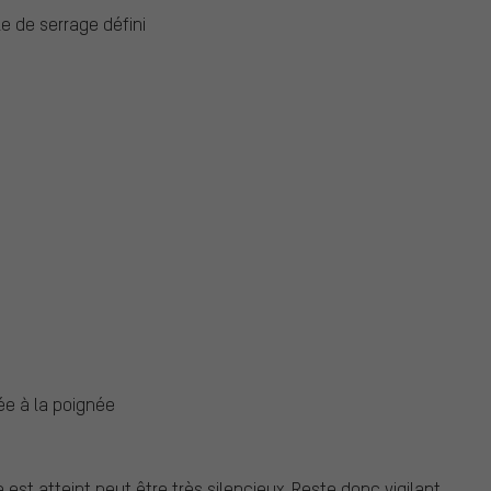
e de serrage défini
ée à la poignée
est atteint peut être très silencieux. Reste donc vigilant