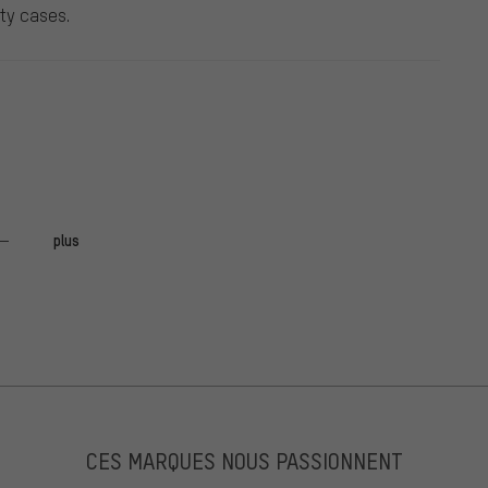
ty cases.
plus
ere Sachen am Bike geht. Kann es nur weiter empfehlen.
CES MARQUES NOUS PASSIONNENT