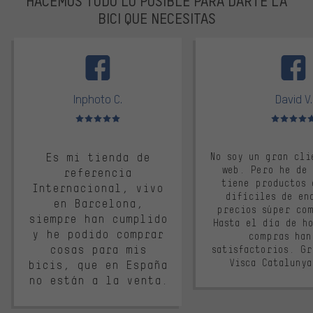
HACEMOS TODO LO POSIBLE PARA DARTE LA
BICI QUE NECESITAS
facebook
Inphoto C.
David V.
Valoración media: 5 de 5
Valoración m
Es mi tienda de
No soy un gran cli
web. Pero he de
referencia
tiene productos 
Internacional, vivo
difíciles de en
en Barcelona,
precios súper co
siempre han cumplido
Hasta el día de ho
y he podido comprar
compras han
cosas para mis
satisfactorios. G
Visca Cataluny
bicis, que en España
no están a la venta.