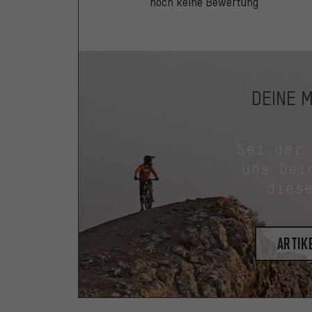
noch keine Bewertung
DEINE 
Sei der
uns Dei
dies
Artik