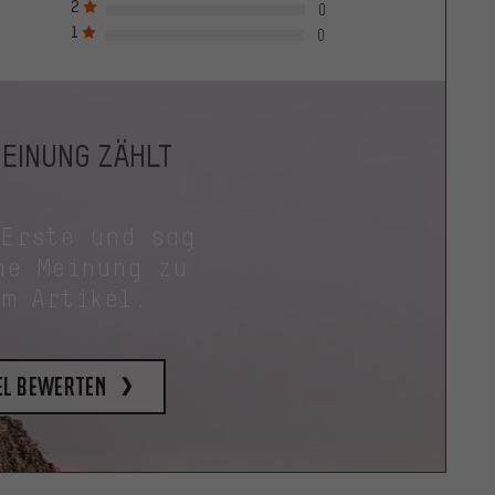
2
0
1
0
MEINUNG ZÄHLT
 Erste und sag
ne Meinung zu
em Artikel.
el bewerten