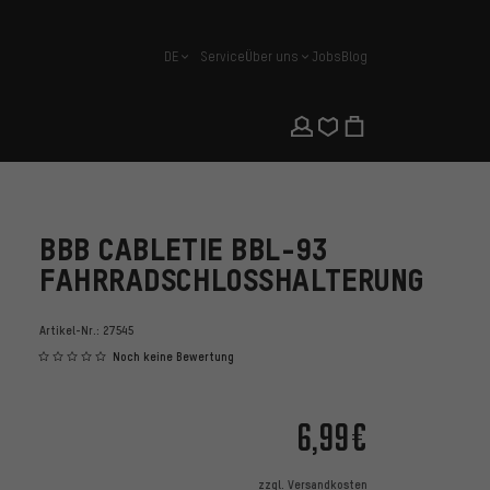
DE
Service
Über uns
Jobs
Blog
Deutsch
BBB CABLETIE BBL-93
FAHRRADSCHLOSSHALTERUNG
Artikel-Nr.:
27545
Noch keine Bewertung
6,99€
zzgl.
Versandkosten