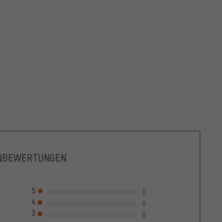
NBEWERTUNGEN
5
0
4
0
3
0