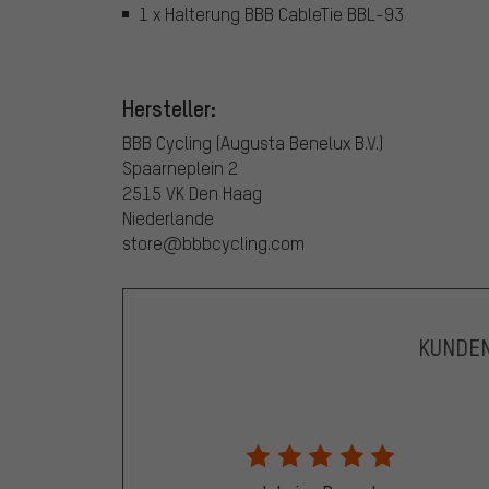
1 x Halterung BBB CableTie BBL-93
Hersteller:
BBB Cycling (Augusta Benelux B.V.)
Spaarneplein 2
2515 VK Den Haag
Niederlande
store@bbbcycling.com
KUNDE