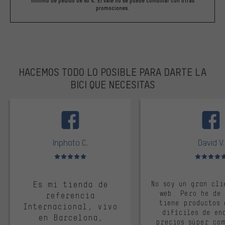
mínimo de pedido de 60 €. El vale no se puede combinar con otras
promociones.
HACEMOS TODO LO POSIBLE PARA DARTE LA
BICI QUE NECESITAS
facebook
Inphoto C.
David V.
Valoración media: 5 de 5
Valoración m
Es mi tienda de
No soy un gran cli
web. Pero he de
referencia
tiene productos 
Internacional, vivo
difíciles de en
en Barcelona,
precios súper co