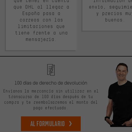
que tener en cuenta
Información d
que DHL al llegar a
envío, seguimi
España pasa a
y precios mu
correos con las
buenos.
limitaciones que
tiene frente a una
mensajería.
100 días de derecho de devolución
Envíanos la mercancía sin utilizar en el
transcurso de 100 días después de tu
compra y te reembolsaremos el monto del
pago efectuado.
Al formulario