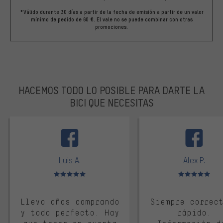
*Válido durante 30 días a partir de la fecha de emisión a partir de un valor
mínimo de pedido de 60 €. El vale no se puede combinar con otras
promociones.
HACEMOS TODO LO POSIBLE PARA DARTE LA
BICI QUE NECESITAS
facebook
Luis A.
Alex P.
Valoración media: 5 de 5
Valoración media: 
Llevo años comprando
Siempre correc
y todo perfecto. Hay
rápido.