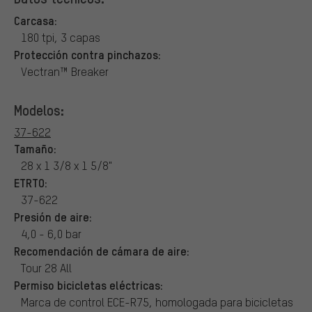
Carcasa:
180 tpi, 3 capas
Protección contra pinchazos:
Vectran™ Breaker
Modelos:
37-622
Tamaño:
28 x 1 3/8 x 1 5/8"
ETRTO:
37-622
Presión de aire:
4,0 - 6,0 bar
Recomendación de cámara de aire:
Tour 28 All
Permiso bicicletas eléctricas:
Marca de control ECE-R75, homologada para bicicletas