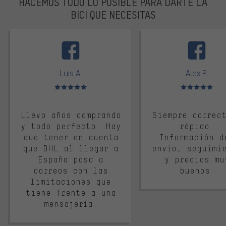
HACEMOS TODO LO POSIBLE PARA DARTE LA
BICI QUE NECESITAS
facebook
Luis A.
Alex P.
Valoración media: 5 de 5
Valoración media: 
Llevo años comprando
Siempre correc
y todo perfecto. Hay
rápido.
que tener en cuenta
Información d
que DHL al llegar a
envío, seguimi
España pasa a
y precios mu
correos con las
buenos.
limitaciones que
tiene frente a una
mensajería.