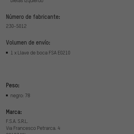
bielas izquierdo
Número de fabricante:
230-5012
Volumen de envío:
1 x Llave de boca FSA E0210
Peso:
negro: 78
Marca:
F.S.A. S.R.L.
Via Francesco Petrarca. 4