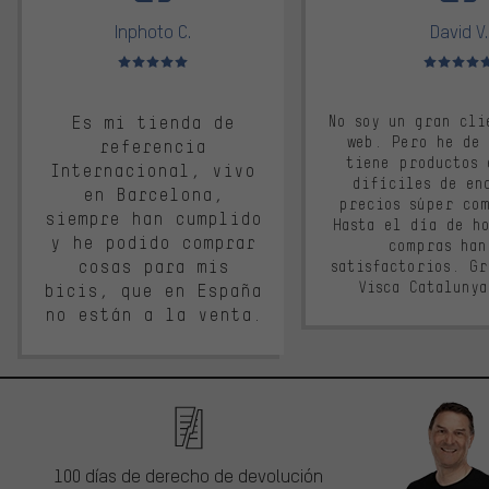
Inphoto C.
David V.
Valoración media: 5 de 5
Valoración m
Es mi tienda de
No soy un gran cli
web. Pero he de
referencia
tiene productos 
Internacional, vivo
difíciles de en
en Barcelona,
precios súper co
siempre han cumplido
Hasta el día de ho
y he podido comprar
compras han
cosas para mis
satisfactorios. G
Visca Cataluny
bicis, que en España
no están a la venta.
100 días de derecho de devolución