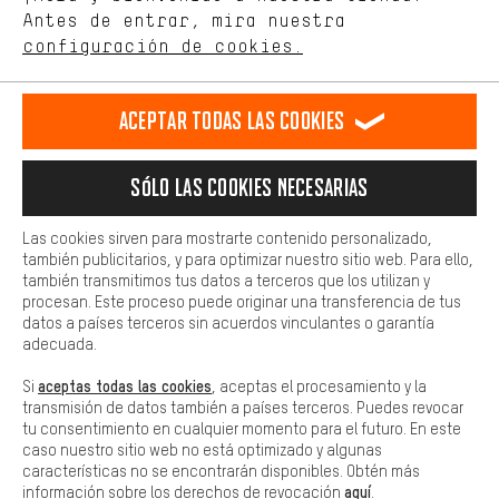
de nuestro sitio web y nuestra oferta de la tienda con tu
Antes de entrar, mira nuestra
ES
EN
DE
FR
comportamiento de compra.
español
english
Deutsch
français
configuración de cookies.
Más confort
Haga que su experiencia de compra sea más cómoda. Con las
RESCINDIR EL CONTRATO
Comunidad de Aquisgrán
Programa de afiliados
Aceptar todas las cookies
cookies de comodidad, creamos enlaces a plataformas de redes
sociales. Esto nos permite proporcionarle más contenido e
Aviso Legal
Protección de datos
Condiciones Generales
información útiles. Además, tiene la opción de utilizar servicios
Sólo las cookies necesarias
adicionales que le ayudarán a encontrar los productos adecuados.
Plataforma de reportes
Reciclaje de baterias
Por ejemplo, ofrecemos una función de chat para responder a las
preguntas de forma rápida y sencilla.
Las cookies sirven para mostrarte contenido personalizado,
Configuración de las cookies
Ajusta el contraste
también publicitarios, y para optimizar nuestro sitio web. Para ello,
Básica
también transmitimos tus datos a terceros que los utilizan y
Todos los precios indicados son en euros e sin MwSt, más
Las cookies básicas aseguran que puedas usar nuestro sitio web.
procesan. Este proceso puede originar una transferencia de tus
gastos de envío
Estados Unidos
a
.
datos a países terceros sin acuerdos vinculantes o garantía
adecuada.
aceptas todas las cookies
Si
, aceptas el procesamiento y la
transmisión de datos también a países terceros. Puedes revocar
tu consentimiento en cualquier momento para el futuro. En este
caso nuestro sitio web no está optimizado y algunas
características no se encontrarán disponibles. Obtén más
aquí
información sobre los derechos de revocación
.