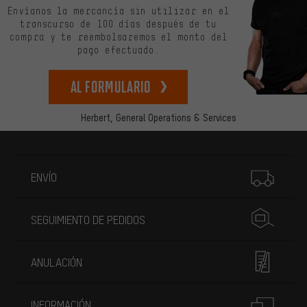
Envíanos la mercancía sin utilizar en el
transcurso de 100 días después de tu
compra y te reembolsaremos el monto del
pago efectuado.
Al formulario
Herbert,
General Operations & Services
Más información
ENVÍO
SEGUIMIENTO DE PEDIDOS
ANULACIÓN
INFORMACIÓN