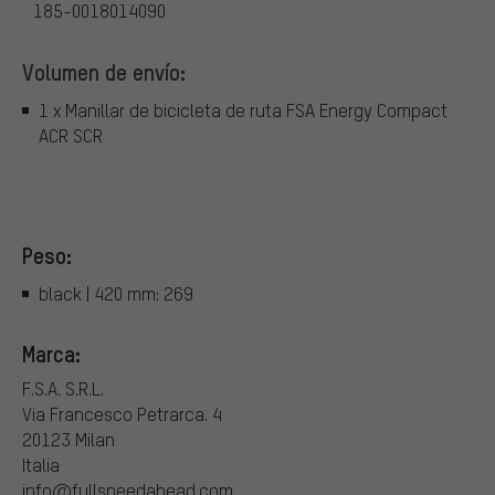
185-0018014090
Volumen de envío:
1 x Manillar de bicicleta de ruta FSA Energy Compact
ACR SCR
Peso:
black | 420 mm: 269
Marca:
F.S.A. S.R.L.
Via Francesco Petrarca. 4
20123 Milan
Italia
info@fullspeedahead.com