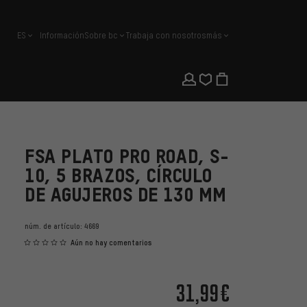
ES
Información
Sobre bc
Trabaja con nosotros
más
español
FSA PLATO PRO ROAD, S-
10, 5 BRAZOS, CÍRCULO
DE AGUJEROS DE 130 MM
núm. de artículo:
4669
Aún no hay comentarios
31,99€