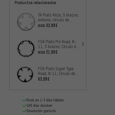
Productos relacionados
TA Plato Alize, 5 brazos,
FSA Pl
exterior, círculo de
Force 
agujeros de 130 mm
Círcul
33,99€
29,99
DESDE
130 
FSA Plato Pro Road, N-
TA Pla
11, 5 brazos, Círculo de
interio
agujeros de 110 mm
aguje
21,99€
27,99
DESDE
FSA Plato Super Type
TA Pla
Road, N-11, Círculo de
brazos,
agujeros de 130 mm
de ag
63,99€
2
DESDE
Envío en 1-3 días hábiles
100 días devolver
Devolución gratuita