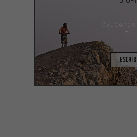
Ayudanos
tu
escrib