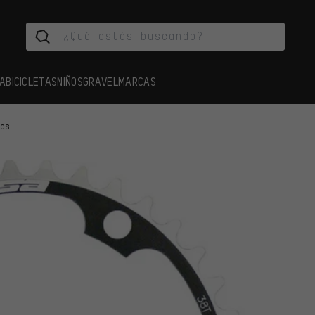
A
BICICLETAS
NIÑOS
GRAVEL
MARCAS
tos