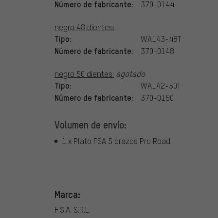
Número de fabricante:
370-0144
negro 48 dientes:
Tipo:
WA143-48T
Número de fabricante:
370-0148
negro 50 dientes:
agotado
Tipo:
WA142-50T
Número de fabricante:
370-0150
Volumen de envío:
1 x Plato FSA 5 brazos Pro Road
Marca:
F.S.A. S.R.L.