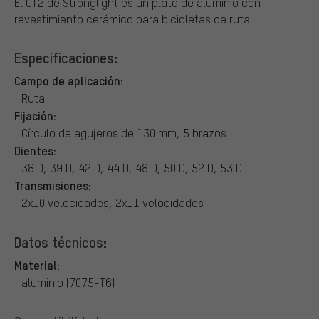
El CT2 de Stronglight es un plato de aluminio con
revestimiento cerámico para bicicletas de ruta.
Especificaciones:
Campo de aplicación:
Ruta
Fijación:
Círculo de agujeros de 130 mm, 5 brazos
Dientes:
38 D, 39 D, 42 D, 44 D, 48 D, 50 D, 52 D, 53 D
Transmisiones:
2x10 velocidades, 2x11 velocidades
Datos técnicos:
Material:
aluminio (7075-T6)