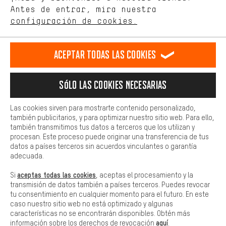
de nuestro sitio web y nuestra oferta de la tienda con tu
Antes de entrar, mira nuestra
ES
EN
DE
FR
comportamiento de compra.
español
english
Deutsch
français
configuración de cookies.
Más confort
Haga que su experiencia de compra sea más cómoda. Con las
RESCINDIR EL CONTRATO
Comunidad de Aquisgrán
Programa de afiliados
Aceptar todas las cookies
cookies de comodidad, creamos enlaces a plataformas de redes
sociales. Esto nos permite proporcionarle más contenido e
Aviso Legal
Protección de datos
Condiciones Generales
información útiles. Además, tiene la opción de utilizar servicios
Sólo las cookies necesarias
adicionales que le ayudarán a encontrar los productos adecuados.
Plataforma de reportes
Reciclaje de baterias
Por ejemplo, ofrecemos una función de chat para responder a las
preguntas de forma rápida y sencilla.
Configuración de las cookies
Ajusta el contraste
Las cookies sirven para mostrarte contenido personalizado,
también publicitarios, y para optimizar nuestro sitio web. Para ello,
Básica
Todos los precios indicados son en euros e sin MwSt, más
también transmitimos tus datos a terceros que los utilizan y
Las cookies básicas aseguran que puedas usar nuestro sitio web.
procesan. Este proceso puede originar una transferencia de tus
gastos de envío
Estados Unidos
a
.
datos a países terceros sin acuerdos vinculantes o garantía
adecuada.
aceptas todas las cookies
Si
, aceptas el procesamiento y la
transmisión de datos también a países terceros. Puedes revocar
tu consentimiento en cualquier momento para el futuro. En este
caso nuestro sitio web no está optimizado y algunas
características no se encontrarán disponibles. Obtén más
aquí
información sobre los derechos de revocación
.