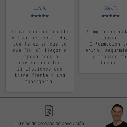
Luis A.
Alex P.
Valoración media: 5 de 5
Valoración media: 
Llevo años comprando
Siempre correc
y todo perfecto. Hay
rápido.
que tener en cuenta
Información d
que DHL al llegar a
envío, seguimi
España pasa a
y precios mu
correos con las
buenos.
limitaciones que
tiene frente a una
mensajería.
100 días de derecho de devolución