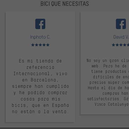
BICI QUE NECESITAS
facebook
Inphoto C.
David V.
Valoración media: 5 de 5
Valoración m
Es mi tienda de
No soy un gran cli
web. Pero he de
referencia
tiene productos 
Internacional, vivo
difíciles de en
en Barcelona,
precios súper co
siempre han cumplido
Hasta el día de ho
y he podido comprar
compras han
cosas para mis
satisfactorios. G
Visca Cataluny
bicis, que en España
no están a la venta.