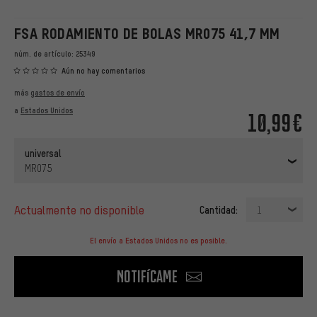
FSA RODAMIENTO DE BOLAS MR075 41,7 MM
núm. de artículo:
25349
Aún no hay comentarios
más
gastos de envío
a
Estados Unidos
10,99€
universal
MR075
actualmente no disponible
Cantidad:
1
El envío a Estados Unidos no es posible.
Notifícame