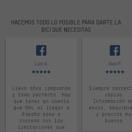
HACEMOS TODO LO POSIBLE PARA DARTE LA
BICI QUE NECESITAS
facebook
Luis A.
Alex P.
Valoración media: 5 de 5
Valoración media: 
Llevo años comprando
Siempre correc
y todo perfecto. Hay
rápido.
que tener en cuenta
Información d
que DHL al llegar a
envío, seguimi
España pasa a
y precios mu
correos con las
buenos.
limitaciones que