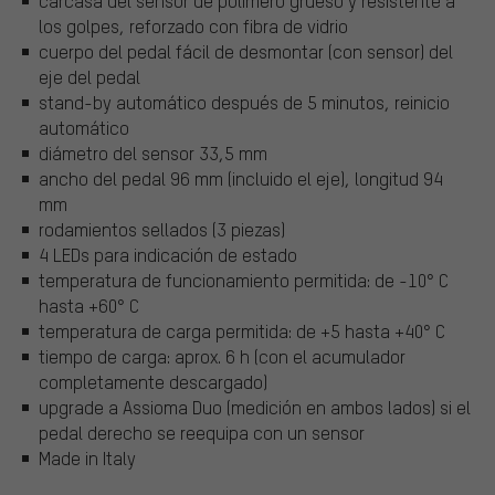
carcasa del sensor de polímero grueso y resistente a
los golpes, reforzado con fibra de vidrio
cuerpo del pedal fácil de desmontar (con sensor) del
eje del pedal
stand-by automático después de 5 minutos, reinicio
automático
diámetro del sensor 33,5 mm
ancho del pedal 96 mm (incluido el eje), longitud 94
mm
rodamientos sellados (3 piezas)
4 LEDs para indicación de estado
temperatura de funcionamiento permitida: de -10° C
hasta +60° C
temperatura de carga permitida: de +5 hasta +40° C
tiempo de carga: aprox. 6 h (con el acumulador
completamente descargado)
upgrade a Assioma Duo (medición en ambos lados) si el
pedal derecho se reequipa con un sensor
Made in Italy