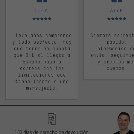
Luis A.
Alex P.
Valoración media: 5 de 5
Valoración media: 
Llevo años comprando
Siempre correc
y todo perfecto. Hay
rápido.
que tener en cuenta
Información d
que DHL al llegar a
envío, seguimi
España pasa a
y precios mu
correos con las
buenos.
limitaciones que
tiene frente a una
mensajería.
100 días de derecho de devolución