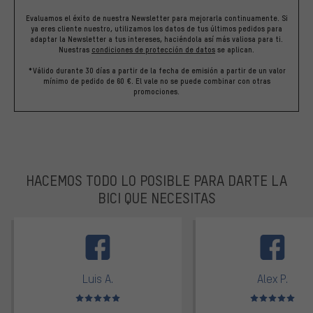
Evaluamos el éxito de nuestra Newsletter para mejorarla continuamente. Si
ya eres cliente nuestro, utilizamos los datos de tus últimos pedidos para
adaptar la Newsletter a tus intereses, haciéndola así más valiosa para ti.
Nuestras
condiciones de protección de datos
se aplican.
*Válido durante 30 días a partir de la fecha de emisión a partir de un valor
mínimo de pedido de 60 €. El vale no se puede combinar con otras
promociones.
HACEMOS TODO LO POSIBLE PARA DARTE LA
BICI QUE NECESITAS
facebook
Luis A.
Alex P.
Valoración media: 5 de 5
Valoración media: 