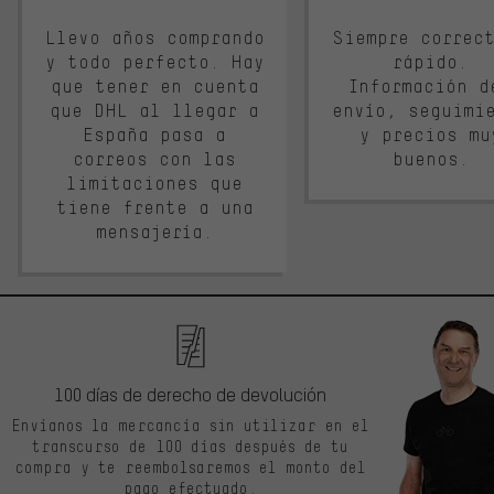
Llevo años comprando
Siempre correc
y todo perfecto. Hay
rápido.
que tener en cuenta
Información d
que DHL al llegar a
envío, seguimi
España pasa a
y precios mu
correos con las
buenos.
limitaciones que
tiene frente a una
mensajería.
100 días de derecho de devolución
Envíanos la mercancía sin utilizar en el
transcurso de 100 días después de tu
compra y te reembolsaremos el monto del
pago efectuado.