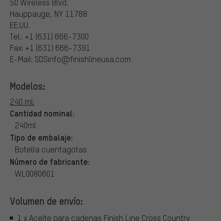
50 Wireless Blvd.
Hauppauge, NY 11788
EE.UU.
Tel.: +1 (631) 666-7300
Fax: +1 (631) 666-7391
E-Mail: SDSinfo@finishlineusa.com
Modelos:
240 ml:
Cantidad nominal:
240ml
Tipo de embalaje:
Botella cuentagotas
Número de fabricante:
WL0080601
Volumen de envío:
1 x Aceite para cadenas Finish Line Cross Country