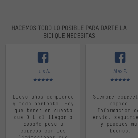
HACEMOS TODO LO POSIBLE PARA DARTE LA
BICI QUE NECESITAS
facebook
Luis A.
Alex P.
Valoración media: 5 de 5
Valoración media: 
Llevo años comprando
Siempre correc
y todo perfecto. Hay
rápido.
que tener en cuenta
Información d
que DHL al llegar a
envío, seguimi
España pasa a
y precios mu
correos con las
buenos.
limitaciones que