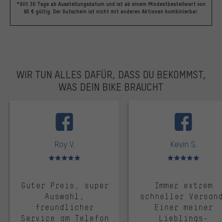
*Gilt 30 Tage ab Ausstellungsdatum und ist ab einem Mindestbestellwert von
60 € gültig. Der Gutschein ist nicht mit anderen Aktionen kombinierbar.
WIR TUN ALLES DAFÜR, DASS DU BEKOMMST,
WAS DEIN BIKE BRAUCHT
facebook
Roy V.
Kevin S.
Bewertungen: 5 von 5
Bewertungen: 5 von 5
Guter Preis, super
Immer extrem
Auswahl,
schneller Versan
freundlicher
Einer meiner
Service am Telefon
Lieblings-