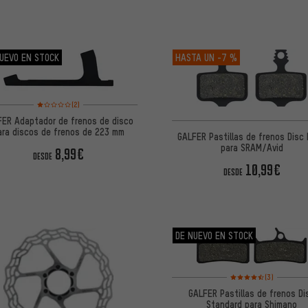
UEVO EN STOCK
HASTA UN
-7 %
Valoración media: 1 de 5 basada en 2 reseñas
(2)
FER Adaptador de frenos de disco
ara discos de frenos de 223 mm
GALFER Pastillas de frenos Disc
para SRAM/Avid
8,99€
DESDE
10,99€
DESDE
DE NUEVO EN STOCK
Valoración media: 4,5 
(3)
GALFER Pastillas de frenos Di
Standard para Shimano