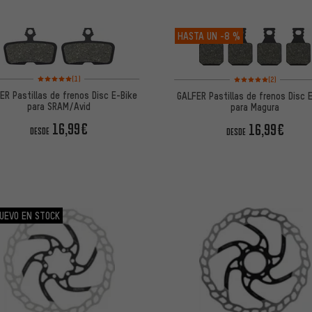
HASTA UN
-8 %
Valoración media: 5 de 5 basada en 1 reseñas
Valoración media: 5 de
(1)
(2)
ER Pastillas de frenos Disc E-Bike
GALFER Pastillas de frenos Disc 
para SRAM/Avid
para Magura
16,99€
16,99€
DESDE
DESDE
UEVO EN STOCK