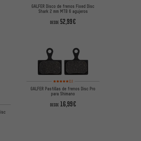
GALFER Disco de frenos Fixed Disc
Shark 2 mm MTB 6 agujeros
52,99€
DESDE
Valoración media: 5 de 5 basada en 1 reseñas
(1)
GALFER Pastillas de frenos Disc Pro
para Shimano
16,99€
 5 basada en 1 reseñas
DESDE
Disc