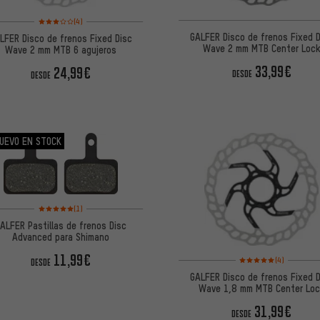
Valoración media: 3 de 5 basada en 4 reseñas
(4)
GALFER Disco de frenos Fixed 
LFER Disco de frenos Fixed Disc
Wave 2 mm MTB Center Loc
Wave 2 mm MTB 6 agujeros
33,99€
24,99€
DESDE
DESDE
UEVO EN STOCK
Valoración media: 5 de 5 basada en 1 reseñas
(1)
ALFER Pastillas de frenos Disc
Advanced para Shimano
11,99€
Valoración media: 5 de
(4)
DESDE
GALFER Disco de frenos Fixed 
Wave 1,8 mm MTB Center Lo
31,99€
DESDE