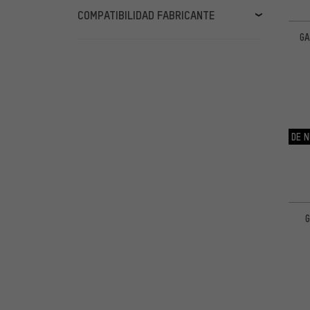
COMPATIBILIDAD FABRICANTE
GA
Avid & SRAM
(5)
Tektro & TRP
(5)
Magura
(5)
Shimano
(5)
mostrar mas
(4)
Hope
(5)
DE N
Formula
(4)
Hayes
(3)
G