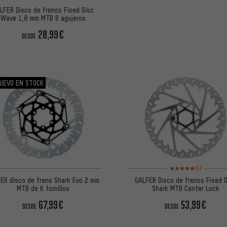
LFER Disco de frenos Fixed Disc
Wave 1,8 mm MTB 6 agujeros
20,99€
DESDE
UEVO EN STOCK
Valoración media: 5 de
(1)
ER disco de freno Shark Evo 2 mm
GALFER Disco de frenos Fixed 
MTB de 6 tornillos
Shark MTB Center Lock
67,99€
53,99€
DESDE
DESDE