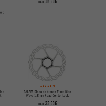
10,99€
DESDE
Disc
k
 5 basada en 4 reseñas
Valoración media: 5 de 5 basada en 7 reseñas
(7)
Disc
GALFER Disco de frenos Fixed Disc
ck
Wave 1,8 mm Road Center Lock
33,99€
DESDE