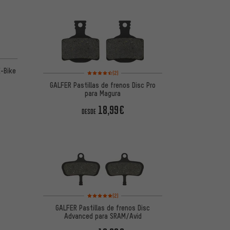
 5 basada en 2 reseñas
E-Bike
Valoración media: 4,5 de 5 basada en 2 reseñas
(2)
GALFER Pastillas de frenos Disc Pro
para Magura
18,99€
DESDE
Valoración media: 5 de 5 basada en 2 reseñas
(2)
GALFER Pastillas de frenos Disc
Advanced para SRAM/Avid