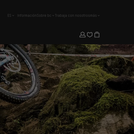
ES
Información
Sobre bc
Trabaja con nosotros
más
español