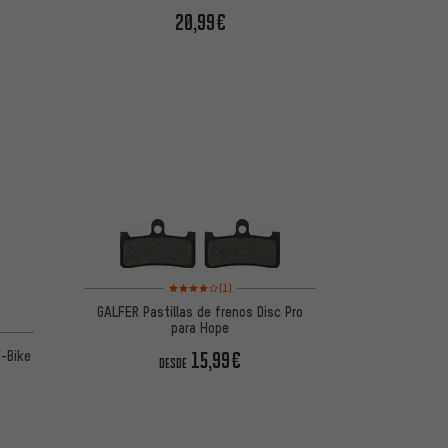
20,99€
Valoración media: 4 de 5 basada en 1 reseñas
(1)
GALFER Pastillas de frenos Disc Pro
para Hope
E-Bike
15,99€
DESDE