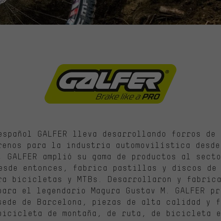
español GALFER lleva desarrollando forros de 
renos para la industria automovilística desde
, GALFER amplió su gama de productos al secto
esde entonces, fabrica pastillas y discos de
ra bicicletas y MTBs. Desarrollaron y fabric
para el legendario Magura Gustav M. GALFER pr
sede de Barcelona, piezas de alta calidad y f
bicicleta de montaña, de ruta, de bicicleta 