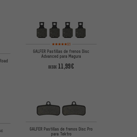
Valoración media: 5 de 5 basada en 2 reseñas
(2)
GALFER Pastillas de frenos Disc
Advanced para Magura
 Road
11,99€
DESDE
de 5 basada en 3 reseñas
GALFER Pastillas de frenos Disc Pro
sc
para Tektro