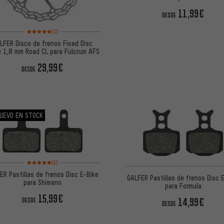
11,99€
DESDE
Valoración media: 5 de 5 basada en 1 reseñas
(1)
LFER Disco de frenos Fixed Disc
 1,8 mm Road CL para Fulcrum AFS
29,99€
DESDE
UEVO EN STOCK
Valoración media: 5 de 5 basada en 1 reseñas
(1)
ER Pastillas de frenos Disc E-Bike
GALFER Pastillas de frenos Disc 
para Shimano
para Formula
15,99€
14,99€
DESDE
DESDE