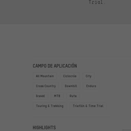
Trial.
FILTROS
ARTÍCU
CAMPO DE APLICACIÓN
All Mountain
Ciclocrós
City
Cross Country
Downhill
Enduro
Gravel
MTB
Ruta
Touring & Trekking
Triatlón & Time Trial
HIGHLIGHTS