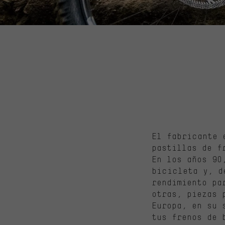
El fabricante 
pastillas de f
En los años 90
bicicleta y, d
rendimiento pa
otras, piezas 
Europa, en su 
tus frenos de 