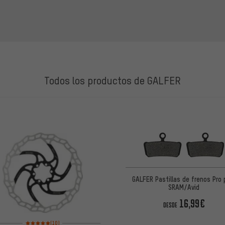
Todos los productos de GALFER
LOS
GALFER Pastillas de frenos Pro 
SRAM/Avid
16,99€
DESDE
Valoración media: 5 de 5 basada en 10 reseñas
(10)