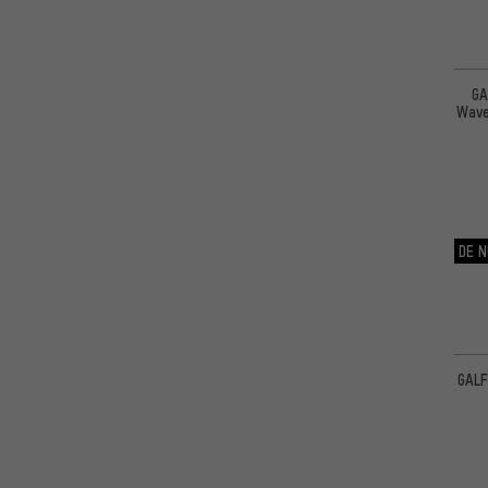
GA
Wave
DE N
GALF