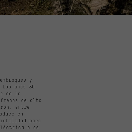
embragues y
 los años 50.
r de la
 frenos de alto
aron, entre
oduce en
iabilidad para
eléctrica o de