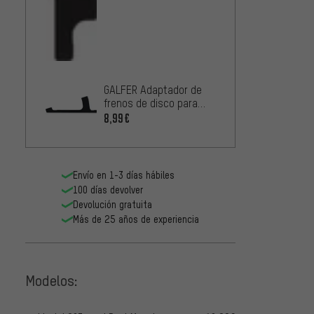
GALFER Adaptador de
frenos de disco para
discos de frenos de 180
8,99€
mm
Envío en 1-3 días hábiles
100 días devolver
Devolución gratuita
Más de 25 años de experiencia
Modelos: