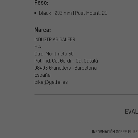
Peso:
black | 203 mm | Post Mount: 21
Marca:
INDUSTRIAS GALFER
S.A.
Ctra. Montmeló 50
Pol. Ind. Cal Gordi - Cal Català
08403 Granollers -Barcelona
España
bike@galfer.es
EVA
INFORMACIÓN SOBRE EL RE