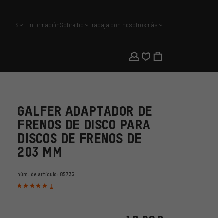
ES
Información
Sobre bc
Trabaja con nosotros
más
español
GALFER ADAPTADOR DE
FRENOS DE DISCO PARA
DISCOS DE FRENOS DE
203 MM
núm. de artículo:
85733
1