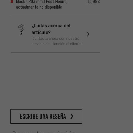
black | 203 mm | Post Mount,
10,99€
actualmente no disponible
¿Dudas acerca del
artículo?
¡Contacta ahora con nuestro
servicio de atención al cliente!
escribe una reseña