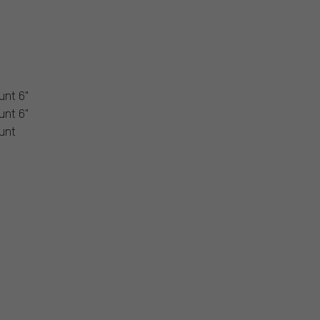
nt 6"
nt 6"
unt