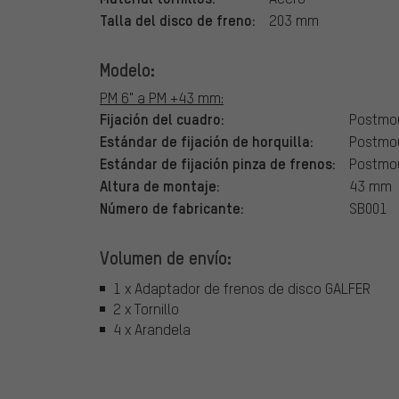
Talla del disco de freno:
203 mm
Modelo:
PM 6" a PM +43 mm:
Fijación del cuadro:
Postmou
Estándar de fijación de horquilla:
Postmou
Estándar de fijación pinza de frenos:
Postmo
Altura de montaje:
43 mm
Número de fabricante:
SB001
Volumen de envío:
1 x Adaptador de frenos de disco GALFER
2 x Tornillo
4 x Arandela