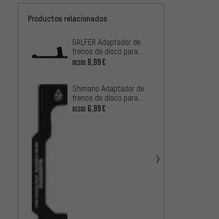
Productos relacionados
GALFER Adaptador de
GALFE
frenos de disco para
frenos
discos de frenos de 223
discos
8,99€
8,99€
DESDE
mm
mm
Shimano Adaptador de
Magur
frenos de disco para
Freno
discos de 220 mm
+20 m
6,99€
3,99€
DESDE
Taller
Shima
frenos
PM 7" 
7,99€
de 20