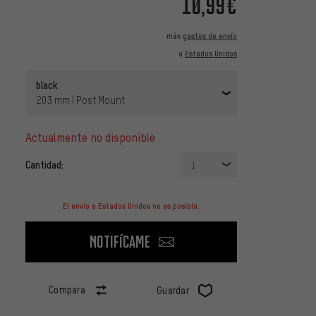
10,99€
más
gastos de envío
a
Estados Unidos
black
203 mm | Post Mount
actualmente no disponible
Cantidad:
1
El envío a Estados Unidos no es posible.
Notifícame
Compara
Guardar