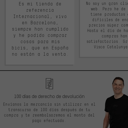
Es mi tienda de
No soy un gran cli
web. Pero he de
referencia
tiene productos 
Internacional, vivo
difíciles de en
en Barcelona,
precios súper co
siempre han cumplido
Hasta el día de ho
y he podido comprar
compras han
cosas para mis
satisfactorios. G
Visca Cataluny
bicis, que en España
no están a la venta.
100 días de derecho de devolución
Envíanos la mercancía sin utilizar en el
transcurso de 100 días después de tu
compra y te reembolsaremos el monto del
pago efectuado.