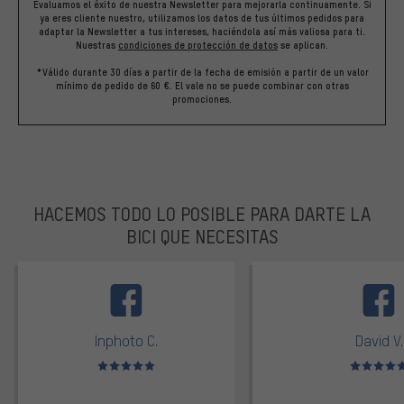
Evaluamos el éxito de nuestra Newsletter para mejorarla continuamente. Si
ya eres cliente nuestro, utilizamos los datos de tus últimos pedidos para
adaptar la Newsletter a tus intereses, haciéndola así más valiosa para ti.
Nuestras
condiciones de protección de datos
se aplican.
*Válido durante 30 días a partir de la fecha de emisión a partir de un valor
mínimo de pedido de 60 €. El vale no se puede combinar con otras
promociones.
HACEMOS TODO LO POSIBLE PARA DARTE LA
BICI QUE NECESITAS
facebook
Inphoto C.
David V.
Valoración media: 5 de 5
Valoración m