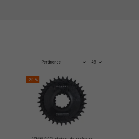
-20 %
GEMINI RIGEL plateau de chaîne en