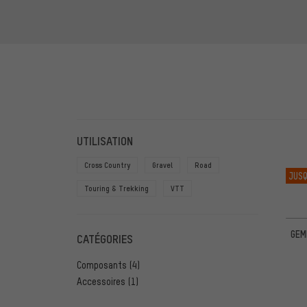
FILTRE
ARTICL
UTILISATION
Cross Country
Gravel
Road
JUSQ
Touring & Trekking
VTT
GEM
CATÉGORIES
Composants
(4)
Accessoires
(1)