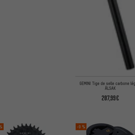
GEMINI Tige de selle carbone lé
ÄLSAK
207,99€
 %
-9 %