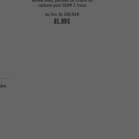
carbone pour SRAM 3 trous
au lieu de
102,51€
81,99€
gère