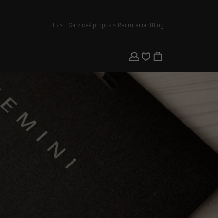
FR
Service
À propos
Recrutement
Blog
français