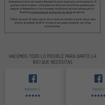
Evaluamos el éxito de nuestra Newsletter para mejorarla continuamente. Si
ya eres cliente nuestro, utilizamos los datos de tus últimos pedidos para
adaptar la Newsletter a tus intereses, haciéndola así más valiosa para ti.
Nuestras
condiciones de protección de datos
se aplican.
*Válido durante 30 días a partir de la fecha de emisión a partir de un valor
mínimo de pedido de 60 €. El vale no se puede combinar con otras
promociones.
HACEMOS TODO LO POSIBLE PARA DARTE LA
BICI QUE NECESITAS
facebook
Inphoto C.
David V.
Valoración media: 5 de 5
Valoración m