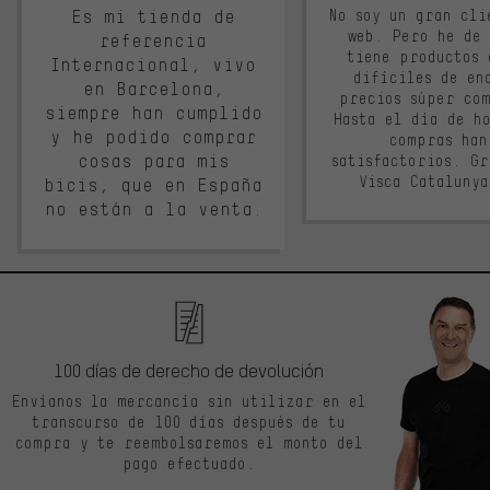
Es mi tienda de
No soy un gran cli
web. Pero he de
referencia
tiene productos 
Internacional, vivo
difíciles de en
en Barcelona,
precios súper co
siempre han cumplido
Hasta el día de ho
y he podido comprar
compras han
cosas para mis
satisfactorios. G
Visca Cataluny
bicis, que en España
no están a la venta.
100 días de derecho de devolución
Envíanos la mercancía sin utilizar en el
transcurso de 100 días después de tu
compra y te reembolsaremos el monto del
pago efectuado.