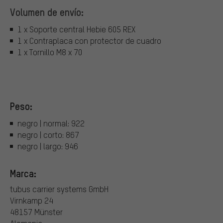
Volumen de envío:
1 x Soporte central Hebie 605 REX
1 x Contraplaca con protector de cuadro
1 x Tornillo M8 x 70
Peso:
negro | normal: 922
negro | corto: 867
negro | largo: 946
Marca:
tubus carrier systems GmbH
Virnkamp 24
48157 Münster