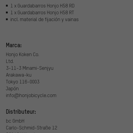
1 x Guardabarros Honjo H58 RD
1 x Guardabarros Honjo H58 RT
incl. material de fijación y vainas
Marca:
Honjo Koken Co.
Ltd.
3-11-3 Minami-Senjyu
Arakawa-ku
Tokyo 116-0003
Japón
info@honjobicycle.com
Distributeur:
bc GmbH
Carlo-Schmid-Straße 12