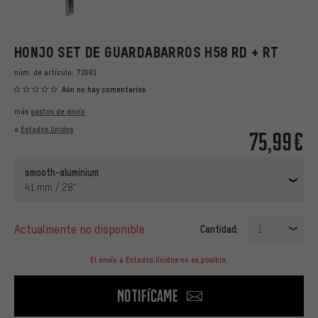
HONJO SET DE GUARDABARROS H58 RD + RT
núm. de artículo:
72081
Aún no hay comentarios
más
gastos de envío
a
Estados Unidos
75,99€
smooth-aluminium
41 mm / 28"
actualmente no disponible
Cantidad:
1
El envío a Estados Unidos no es posible.
Notifícame