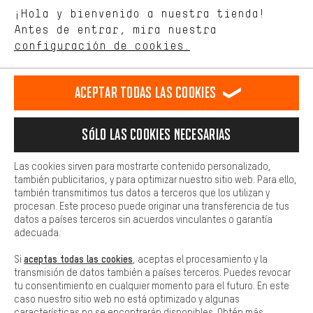
Idioma"
¡Hola y bienvenido a nuestra tienda!
tienda. Con las cookies de rendimiento, puedes influir en la mejora
de nuestro sitio web y nuestra oferta de la tienda con tu
Antes de entrar, mira nuestra
ES
EN
DE
FR
comportamiento de compra.
español
english
Deutsch
français
configuración de cookies.
Más confort
Haga que su experiencia de compra sea más cómoda. Con las
RESCINDIR EL CONTRATO
Comunidad de Aquisgrán
Programa de afiliados
Aceptar todas las cookies
cookies de comodidad, creamos enlaces a plataformas de redes
sociales. Esto nos permite proporcionarle más contenido e
Aviso Legal
Protección de datos
Condiciones Generales
información útiles. Además, tiene la opción de utilizar servicios
Sólo las cookies necesarias
adicionales que le ayudarán a encontrar los productos adecuados.
Plataforma de reportes
Reciclaje de baterias
Por ejemplo, ofrecemos una función de chat para responder a las
preguntas de forma rápida y sencilla.
Las cookies sirven para mostrarte contenido personalizado,
Configuración de las cookies
Ajusta el contraste
también publicitarios, y para optimizar nuestro sitio web. Para ello,
Básica
también transmitimos tus datos a terceros que los utilizan y
Todos los precios indicados son en euros e sin MwSt, más
Las cookies básicas aseguran que puedas usar nuestro sitio web.
procesan. Este proceso puede originar una transferencia de tus
gastos de envío
Estados Unidos
a
.
datos a países terceros sin acuerdos vinculantes o garantía
adecuada.
aceptas todas las cookies
Si
, aceptas el procesamiento y la
transmisión de datos también a países terceros. Puedes revocar
tu consentimiento en cualquier momento para el futuro. En este
caso nuestro sitio web no está optimizado y algunas
características no se encontrarán disponibles. Obtén más