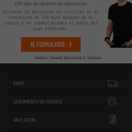
100 días de derecho de devolución
Envíanos la mercancía sin utilizar en el
transcurso de 100 días después de tu
compra y te reembolsaremos el monto del
pago efectuado.
Al formulario
Herbert,
General Operations & Services
Más información
ENVÍO
SEGUIMIENTO DE PEDIDOS
ANULACIÓN