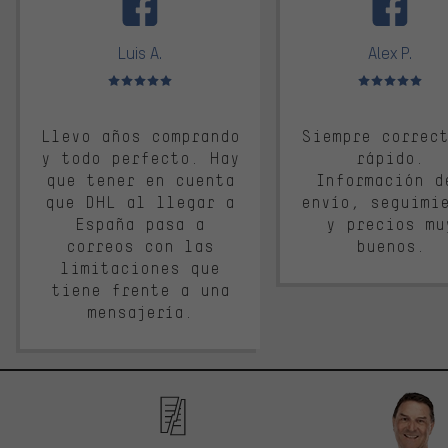
Luis A.
Alex P.
Valoración media: 5 de 5
Valoración media: 
Llevo años comprando
Siempre correc
y todo perfecto. Hay
rápido.
que tener en cuenta
Información d
que DHL al llegar a
envío, seguimi
España pasa a
y precios mu
correos con las
buenos.
limitaciones que
tiene frente a una
mensajería.