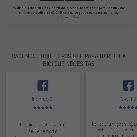
*Válido durante 30 días a partir de la fecha de emisión a partir de un valor
mínimo de pedido de 60 €. El vale no se puede combinar con otras
promociones.
HACEMOS TODO LO POSIBLE PARA DARTE LA
BICI QUE NECESITAS
facebook
Inphoto C.
David V.
Valoración media: 5 de 5
Valoración m
Es mi tienda de
No soy un gran cli
web. Pero he de
referencia
tiene productos 