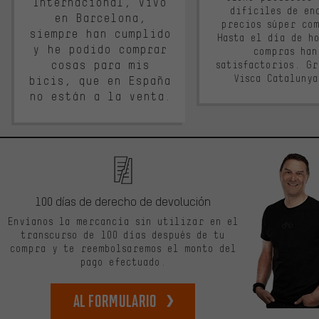
Internacional, vivo
difíciles de en
en Barcelona,
precios súper co
siempre han cumplido
Hasta el día de ho
y he podido comprar
compras han
cosas para mis
satisfactorios. G
Visca Cataluny
bicis, que en España
no están a la venta.
100 días de derecho de devolución
Envíanos la mercancía sin utilizar en el
transcurso de 100 días después de tu
compra y te reembolsaremos el monto del
pago efectuado.
Al formulario