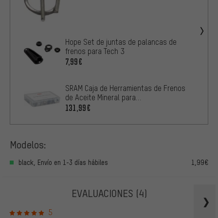
Hope Set de juntas de palancas de
frenos para Tech 3
7,99€
SRAM Caja de Herramientas de Frenos
de Aceite Mineral para
Maven/Motive/DB8
131,99€
Modelos:
black, Envío en 1-3 días hábiles
1,99€
EVALUACIONES
(4)
5