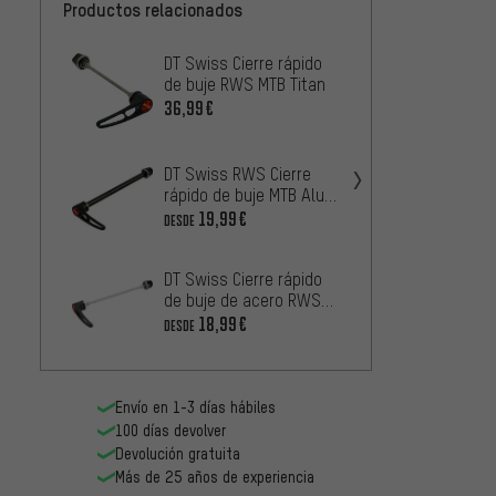
Productos relacionados
DT Swiss Cierre rápido
BBB Se
de buje RWS MTB Titan
rápido
Wheel
36,99€
13,99
Shiman
DT Swiss RWS Cierre
de bu
rápido de buje MTB Alu
FH-M6
13,99
Thru Bolt
19,99€
DESDE
Shiman
DT Swiss Cierre rápido
de bu
de buje de acero RWS
12,99
con palanca de aluminio
18,99€
DESDE
Envío en 1-3 días hábiles
100 días devolver
Devolución gratuita
Más de 25 años de experiencia