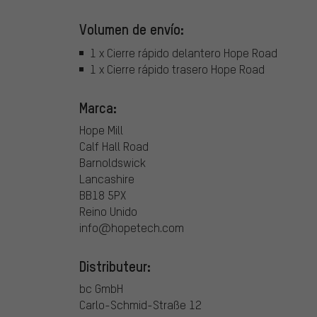
Volumen de envío:
1 x Cierre rápido delantero Hope Road
1 x Cierre rápido trasero Hope Road
Marca:
Hope Mill
Calf Hall Road
Barnoldswick
Lancashire
BB18 5PX
Reino Unido
info@hopetech.com
Distributeur:
bc GmbH
Carlo-Schmid-Straße 12