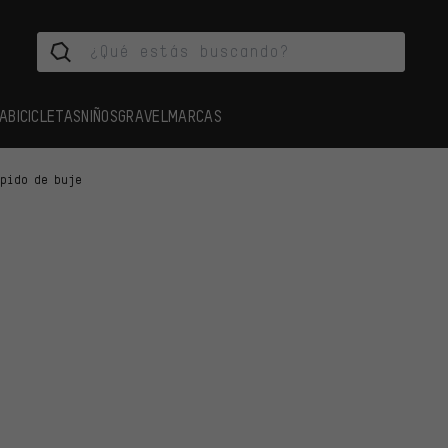
A
BICICLETAS
NIÑOS
GRAVEL
MARCAS
ápido de buje