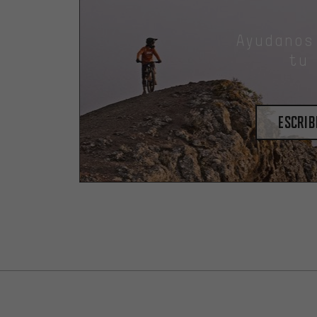
Ayudanos
tu
escrib