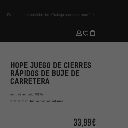
ES
Información
Sobre bc
Trabaja con nosotros
más
español
HOPE JUEGO DE CIERRES
RÁPIDOS DE BUJE DE
CARRETERA
núm. de artículo:
96204
Aún no hay comentarios
33,99€