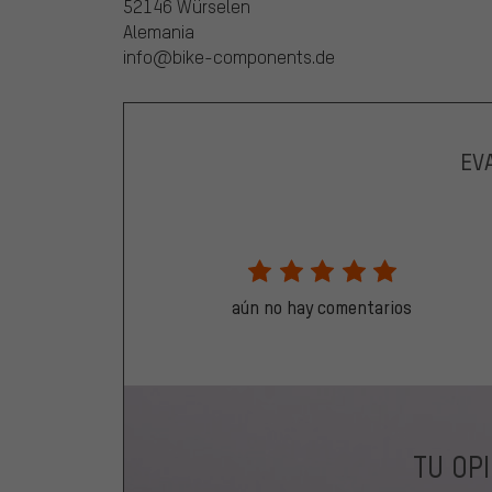
52146 Würselen
Alemania
info@bike-components.de
EV
aún no hay comentarios
TU OP