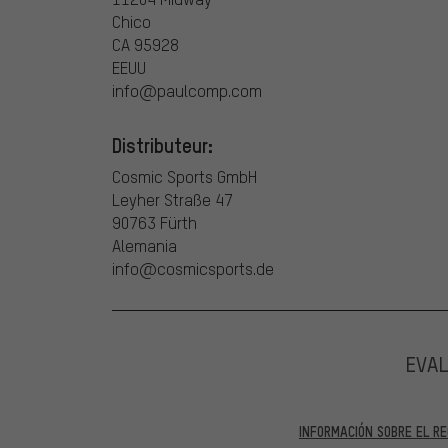
Chico
CA 95928
EEUU
info@paulcomp.com
Distributeur:
Cosmic Sports GmbH
Leyher Straße 47
90763 Fürth
Alemania
info@cosmicsports.de
EVA
INFORMACIÓN SOBRE EL RE