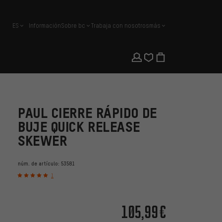
ES
Información
Sobre bc
Trabaja con nosotros
más
español
PAUL CIERRE RÁPIDO DE
BUJE QUICK RELEASE
SKEWER
núm. de artículo:
53581
1
105,99€