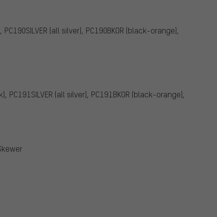
 PC190SILVER (all silver), PC190BKOR (black-orange),
), PC191SILVER (all silver), PC191BKOR (black-orange),
 Skewer