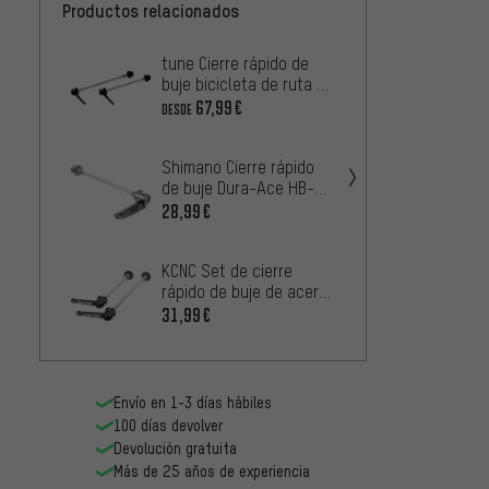
Productos relacionados
tune Cierre rápido de
DT Swi
buje bicicleta de ruta DC
de bu
130
con pa
67,99€
1
DESDE
DESDE
Shimano Cierre rápido
Shiman
de buje Dura-Ace HB-
de buj
9000 / FH-9000
28,99€
1
DESDE
KCNC Set de cierre
3min1
rápido de buje de acero
cierre
inoxidalble Z6 KQR MTB
MTB
31,99€
5,99€
Envío en 1-3 días hábiles
100 días devolver
Devolución gratuita
Más de 25 años de experiencia