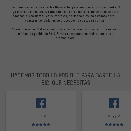
Evaluamos el éxito de nuestra Newsletter para mejorarla continuamente. Si
ya eres cliente nuestro, utilizamos los datos de tus últimos pedidos para
adaptar la Newsletter a tus intereses, haciéndola así más valiosa para ti.
Nuestras
condiciones de protección de datos
se aplican.
*Válido durante 30 días a partir de la fecha de emisión a partir de un valor
mínimo de pedido de 60 €. El vale no se puede combinar con otras
promociones.
HACEMOS TODO LO POSIBLE PARA DARTE LA
BICI QUE NECESITAS
facebook
Luis A.
Alex P.
Valoración media: 5 de 5
Valoración media: 