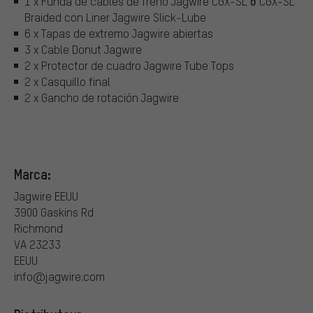
o
1 x Funda de cables de freno Jagwire CGX-SL
CGX-SL
Braided con Liner Jagwire Slick-Lube
6 x Tapas de extremo Jagwire abiertas
3 x Cable Donut Jagwire
2 x Protector de cuadro Jagwire Tube Tops
2 x Casquillo final
2 x Gancho de rotación Jagwire
Marca:
Jagwire EEUU
3900 Gaskins Rd
Richmond
VA 23233
EEUU
info@jagwire.com