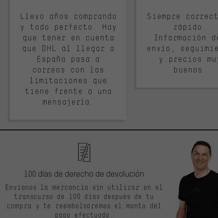
Llevo años comprando
Siempre correc
y todo perfecto. Hay
rápido.
que tener en cuenta
Información d
que DHL al llegar a
envío, seguimi
España pasa a
y precios mu
correos con las
buenos.
limitaciones que
tiene frente a una
mensajería.
100 días de derecho de devolución
Envíanos la mercancía sin utilizar en el
transcurso de 100 días después de tu
compra y te reembolsaremos el monto del
pago efectuado.