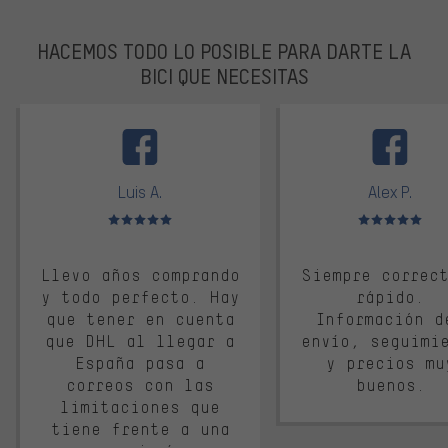
HACEMOS TODO LO POSIBLE PARA DARTE LA
BICI QUE NECESITAS
facebook
Luis A.
Alex P.
Valoración media: 5 de 5
Valoración media: 
Llevo años comprando
Siempre correc
y todo perfecto. Hay
rápido.
que tener en cuenta
Información d
que DHL al llegar a
envío, seguimi
España pasa a
y precios mu
correos con las
buenos.
limitaciones que
tiene frente a una