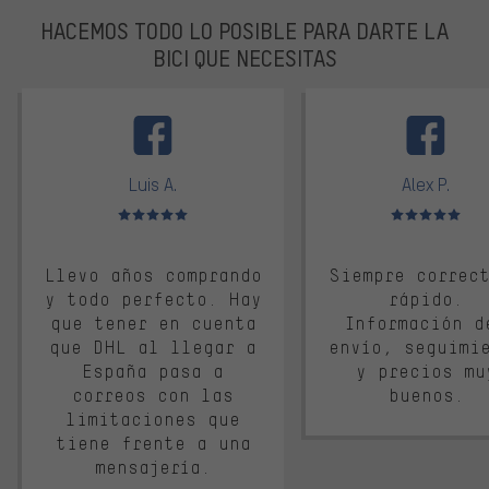
HACEMOS TODO LO POSIBLE PARA DARTE LA
BICI QUE NECESITAS
facebook
Luis A.
Alex P.
Valoración media: 5 de 5
Valoración media: 
Llevo años comprando
Siempre correc
y todo perfecto. Hay
rápido.
que tener en cuenta
Información d
que DHL al llegar a
envío, seguimi
España pasa a
y precios mu
correos con las
buenos.
limitaciones que
tiene frente a una
mensajería.