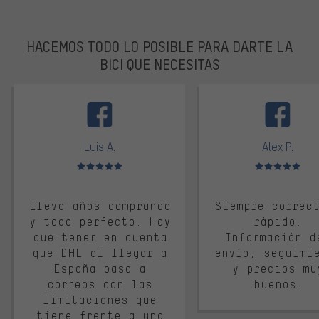
HACEMOS TODO LO POSIBLE PARA DARTE LA
BICI QUE NECESITAS
facebook
Luis A.
Alex P.
Valoración media: 5 de 5
Valoración media: 
Llevo años comprando
Siempre correc
y todo perfecto. Hay
rápido.
que tener en cuenta
Información d
que DHL al llegar a
envío, seguimi
España pasa a
y precios mu
correos con las
buenos.
limitaciones que
tiene frente a una