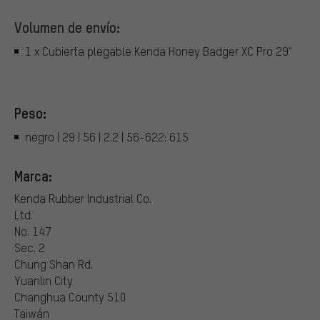
Volumen de envío:
1 x Cubierta plegable Kenda Honey Badger XC Pro 29"
Peso:
negro | 29 | 56 | 2.2 | 56-622: 615
Marca:
Kenda Rubber Industrial Co.
Ltd.
No. 147
Sec. 2
Chung Shan Rd.
Yuanlin City
Changhua County 510
Taiwán