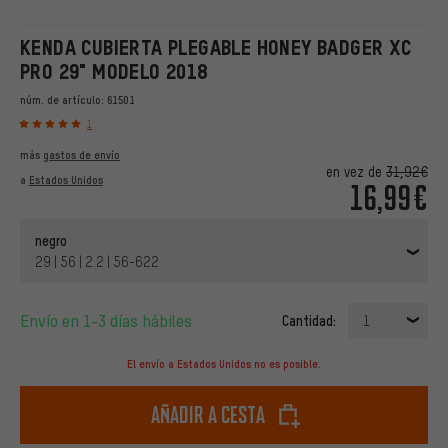
KENDA CUBIERTA PLEGABLE HONEY BADGER XC
PRO 29" MODELO 2018
núm. de artículo:
61501
1
más
gastos de envío
en vez de
31,92€
a
Estados Unidos
16,99€
negro
29 | 56 | 2.2 | 56-622
Envío en 1-3 días hábiles
Cantidad:
1
El envío a Estados Unidos no es posible.
Añadir a cesta