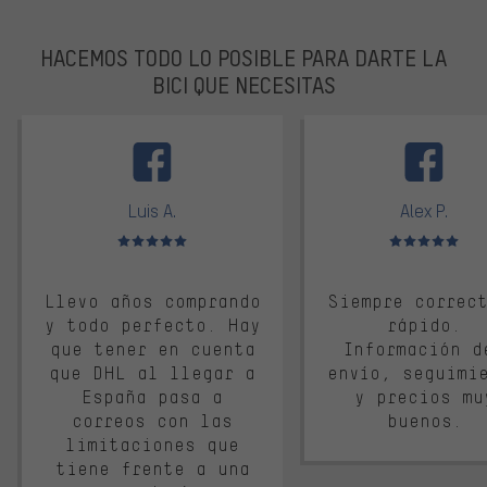
HACEMOS TODO LO POSIBLE PARA DARTE LA
BICI QUE NECESITAS
facebook
Luis A.
Alex P.
Valoración media: 5 de 5
Valoración media: 
Llevo años comprando
Siempre correc
y todo perfecto. Hay
rápido.
que tener en cuenta
Información d
que DHL al llegar a
envío, seguimi
España pasa a
y precios mu
correos con las
buenos.
limitaciones que
tiene frente a una