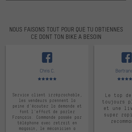
NOUS FAISONS TOUT POUR QUE TU OBTIENNES
CE DONT TON BIKE A BESOIN
facebook
Chris C.
Bertrand
Note moyenne : 5 sur 5
Note moyen
Service client irréprochable,
Le top de
les vendeurs prennent la
toujours p
peine d'écouter la demande et
et une li
font l'effort de parler
super rap
Français. Commande passée par
recomma
téléphone avec retrait en
magasin, le mécanicien a