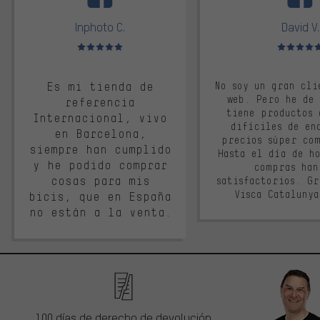
Inphoto C.
David V.
Valoración media: 5 de 5
Valoración m
Es mi tienda de
No soy un gran cli
web. Pero he de
referencia
tiene productos 
Internacional, vivo
difíciles de en
en Barcelona,
precios súper co
siempre han cumplido
Hasta el día de ho
y he podido comprar
compras han
cosas para mis
satisfactorios. G
Visca Cataluny
bicis, que en España
no están a la venta.
100 días de derecho de devolución