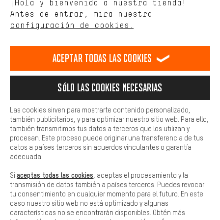
¡Hola y bienvenido a nuestra tienda!
tienda. Con las cookies de rendimiento, puedes influir en la mejora
de nuestro sitio web y nuestra oferta de la tienda con tu
Antes de entrar, mira nuestra
ES
EN
DE
FR
comportamiento de compra.
español
english
Deutsch
français
configuración de cookies.
Más confort
Haga que su experiencia de compra sea más cómoda. Con las
RESCINDIR EL CONTRATO
Comunidad de Aquisgrán
Programa de afiliados
Aceptar todas las cookies
cookies de comodidad, creamos enlaces a plataformas de redes
sociales. Esto nos permite proporcionarle más contenido e
Aviso Legal
Protección de datos
Condiciones Generales
información útiles. Además, tiene la opción de utilizar servicios
Sólo las cookies necesarias
adicionales que le ayudarán a encontrar los productos adecuados.
Plataforma de reportes
Reciclaje de baterias
Por ejemplo, ofrecemos una función de chat para responder a las
preguntas de forma rápida y sencilla.
Configuración de las cookies
Ajusta el contraste
Las cookies sirven para mostrarte contenido personalizado,
también publicitarios, y para optimizar nuestro sitio web. Para ello,
Básica
Todos los precios indicados son en euros e sin MwSt, más
también transmitimos tus datos a terceros que los utilizan y
Las cookies básicas aseguran que puedas usar nuestro sitio web.
procesan. Este proceso puede originar una transferencia de tus
gastos de envío
Estados Unidos
a
.
datos a países terceros sin acuerdos vinculantes o garantía
adecuada.
aceptas todas las cookies
Si
, aceptas el procesamiento y la
transmisión de datos también a países terceros. Puedes revocar
tu consentimiento en cualquier momento para el futuro. En este
caso nuestro sitio web no está optimizado y algunas
características no se encontrarán disponibles. Obtén más