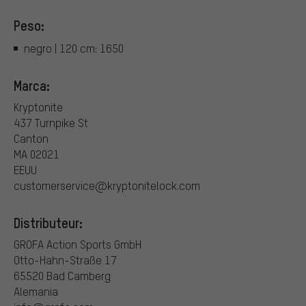
Peso:
negro | 120 cm: 1650
Marca:
Kryptonite
437 Turnpike St
Canton
MA 02021
EEUU
customerservice@kryptonitelock.com
Distributeur:
GROFA Action Sports GmbH
Otto-Hahn-Straße 17
65520 Bad Camberg
Alemania