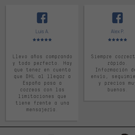
facebook
Luis A.
Alex P.
Valoración media: 5 de 5
Valoración media: 
Llevo años comprando
Siempre correc
y todo perfecto. Hay
rápido.
que tener en cuenta
Información d
que DHL al llegar a
envío, seguimi
España pasa a
y precios mu
correos con las
buenos.
limitaciones que
tiene frente a una
mensajería.