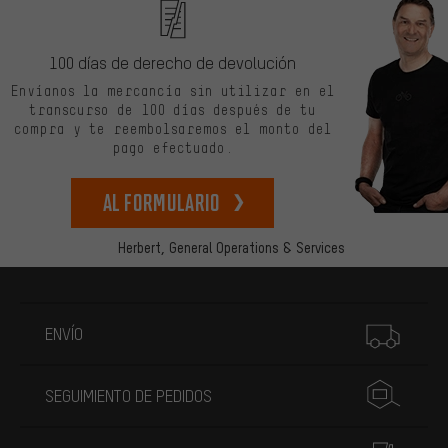
100 días de derecho de devolución
Envíanos la mercancía sin utilizar en el
transcurso de 100 días después de tu
compra y te reembolsaremos el monto del
pago efectuado.
Al formulario
Herbert,
General Operations & Services
Más información
ENVÍO
SEGUIMIENTO DE PEDIDOS