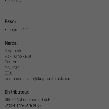
2 x Llaves
Peso:
negro: 1400
Marca:
Kryptonite
437 Turnpike St
Canton
MA 02021
EEUU
customerservice@kryptonitelock.com
Distributeur:
GROFA Action Sports GmbH
Otto-Hahn-Straße 17