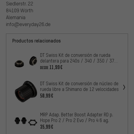
Siedlerstr. 22
84109 Wörth
Alemania
info@everyday26.de
Productos relacionados
DT Swiss Kit de conversión de rueda
delantera para 240s / 340 / 350 / 370
/ 440
11,99€
DESDE
DT Swiss Kit de conversión de núcleo de
rueda libre a Shimano de 12 velocidades
50,99€
MRP Adap. Better Boost Adapter RD p.
Hope Pro 2 / Pro 2 Evo / Pro 4 6 ag.
35,99€