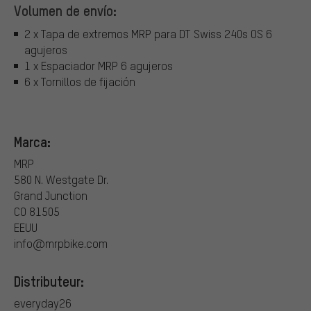
Volumen de envío:
2 x Tapa de extremos MRP para DT Swiss 240s OS 6
agujeros
1 x Espaciador MRP 6 agujeros
6 x Tornillos de fijación
Marca:
MRP
580 N. Westgate Dr.
Grand Junction
CO 81505
EEUU
info@mrpbike.com
Distributeur:
everyday26