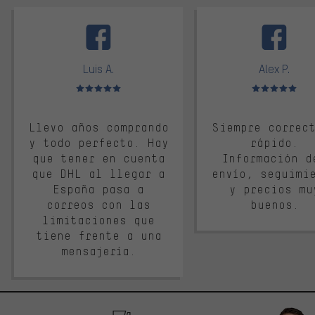
facebook
Luis A.
Alex P.
Valoración media: 5 de 5
Valoración media: 
Llevo años comprando
Siempre correc
y todo perfecto. Hay
rápido.
que tener en cuenta
Información d
que DHL al llegar a
envío, seguimi
España pasa a
y precios mu
correos con las
buenos.
limitaciones que
tiene frente a una
mensajería.