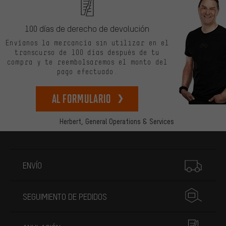
100 días de derecho de devolución
Envíanos la mercancía sin utilizar en el
transcurso de 100 días después de tu
compra y te reembolsaremos el monto del
pago efectuado.
Al formulario
Herbert,
General Operations & Services
Más información
ENVÍO
SEGUIMIENTO DE PEDIDOS