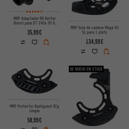
Valoración media: 5 de 5 basada en 2 reseñas
(2)
MRP Adaptador RD Better
Boost para DT 240s OS 6
agujeros
MRP Guía de cadena Mega G5
35,99€
SL para 1 plato
134,99€
DE NUEVO EN STOCK
MRP Protector Bashguard XCg
simple
50,99€