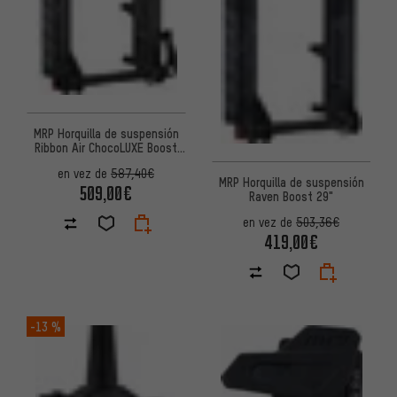
MRP Horquilla de suspensión
Ribbon Air ChocoLUXE Boost
29"
en vez de
587,40€
MRP Horquilla de suspensión
509,00€
Raven Boost 29"
en vez de
503,36€
419,00€
-13 %