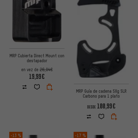
MRP Cubierta Direct Mount con
destapador
en vez de
26,04€
19,99€
MRP Guía de cadena SXg SLR
Carbono para 1 plato
100,99€
DESDE
-13 %
-17 %