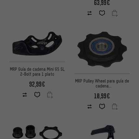
63,99€
MRP Guía de cadena Mini G5 SL
2-Bolt para 1 plato
MRP Pulley Wheel para guía de
92,99€
cadena
G2/G3/G4/Lopes/Micro
10,99€