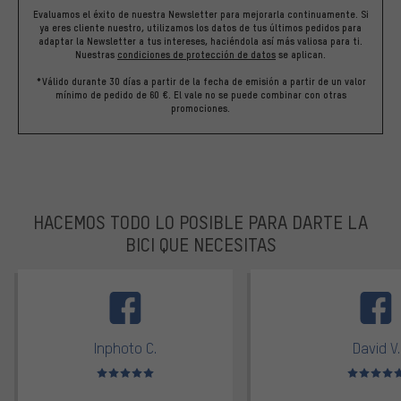
Evaluamos el éxito de nuestra Newsletter para mejorarla continuamente. Si
ya eres cliente nuestro, utilizamos los datos de tus últimos pedidos para
adaptar la Newsletter a tus intereses, haciéndola así más valiosa para ti.
Nuestras
condiciones de protección de datos
se aplican.
*Válido durante 30 días a partir de la fecha de emisión a partir de un valor
mínimo de pedido de 60 €. El vale no se puede combinar con otras
promociones.
HACEMOS TODO LO POSIBLE PARA DARTE LA
BICI QUE NECESITAS
facebook
Inphoto C.
David V.
Valoración media: 5 de 5
Valoración m