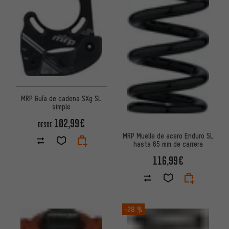
MRP Guía de cadena SXg SL
simple
102,99€
DESDE
MRP Muelle de acero Enduro SL
hasta 65 mm de carrera
116,99€
-28 %