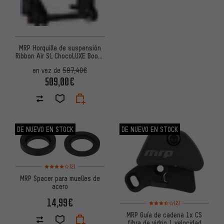
MRP Horquilla de suspensión
Ribbon Air SL ChocoLUXE Boost
29"
en vez de
587,40€
509,00€
DE NUEVO EN STOCK
DE NUEVO EN STOCK
Valoración media: 4 de 5 basada en 2 reseñas
(2)
MRP Spacer para muelles de
acero
14,99€
Valoración media: 3,5 de 5 ba
(2)
MRP Guía de cadena 1x CS
fibra de vidrio 1 velocidad