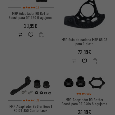
Valoración media: 5 de 5 basada en 1 reseñas
(1)
MRP Adaptador RD Better
Boost para DT 350 6 agujeros
33,99€
MRP Guía de cadena MRP G5 CS
para 1 plato
72,99€
Valoración media: 3 de 5 basa
(2)
Valoración media: 4 de 5 basada en 2 reseñas
MRP Adaptador RD Better
(2)
Boost para DT 240s 6 agujeros
MRP Adaptador Better Boost
RD DT 350 Center Lock
35,99€