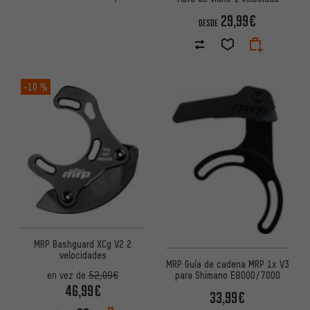
29,99€
DESDE
-10 %
MRP Bashguard XCg V2 2
velocidades
MRP Guía de cadena MRP 1x V3
para Shimano E8000/7000
en vez de
52,09€
46,99€
33,99€