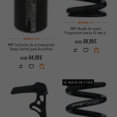
Valoración media: 4 de 5 basa
(1)
MRP Muelle de acero
Progressive hasta 65 mm de
carrera
Valoración media: 3 de 5 basada en 2 reseñas
(2)
89,99€
DESDE
MRP Cartucho de actualización
Ramp Control para RockShox
84,99€
DESDE
DE NUEVO EN STOCK