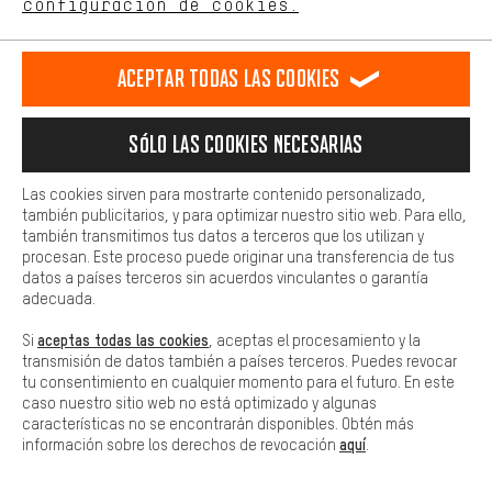
configuración de cookies.
Más confort
COMPRA SEGURA
Haga que su experiencia de compra sea más cómoda. Con las
Aceptar todas las cookies
cookies de comodidad, creamos enlaces a plataformas de redes
sociales. Esto nos permite proporcionarle más contenido e
información útiles. Además, tiene la opción de utilizar servicios
Sólo las cookies necesarias
adicionales que le ayudarán a encontrar los productos adecuados.
Por ejemplo, ofrecemos una función de chat para responder a las
preguntas de forma rápida y sencilla.
Las cookies sirven para mostrarte contenido personalizado,
también publicitarios, y para optimizar nuestro sitio web. Para ello,
Básica
también transmitimos tus datos a terceros que los utilizan y
Las cookies básicas aseguran que puedas usar nuestro sitio web.
procesan. Este proceso puede originar una transferencia de tus
datos a países terceros sin acuerdos vinculantes o garantía
PAGO SEGURO
adecuada.
aceptas todas las cookies
Si
, aceptas el procesamiento y la
transmisión de datos también a países terceros. Puedes revocar
tu consentimiento en cualquier momento para el futuro. En este
caso nuestro sitio web no está optimizado y algunas
características no se encontrarán disponibles. Obtén más
aquí
información sobre los derechos de revocación
.