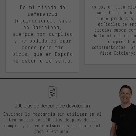
Es mi tienda de
No soy un gran cli
web. Pero he de
referencia
tiene productos 
Internacional, vivo
difíciles de en
en Barcelona,
precios súper co
siempre han cumplido
Hasta el día de ho
y he podido comprar
compras han
cosas para mis
satisfactorios. G
Visca Cataluny
bicis, que en España
no están a la venta.
100 días de derecho de devolución
Envíanos la mercancía sin utilizar en el
transcurso de 100 días después de tu
compra y te reembolsaremos el monto del
pago efectuado.