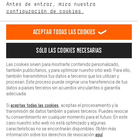
de nuestro sitio web y nuestra oferta de la tienda con tu
Antes de entrar, mira nuestra
ES
EN
DE
FR
comportamiento de compra.
español
english
Deutsch
français
configuración de cookies.
Más confort
Haga que su experiencia de compra sea más cómoda. Con las
RESCINDIR EL CONTRATO
Comunidad de Aquisgrán
Programa de afiliados
Aceptar todas las cookies
cookies de comodidad, creamos enlaces a plataformas de redes
sociales. Esto nos permite proporcionarle más contenido e
Aviso Legal
Protección de datos
Condiciones Generales
información útiles. Además, tiene la opción de utilizar servicios
Sólo las cookies necesarias
adicionales que le ayudarán a encontrar los productos adecuados.
Plataforma de reportes
Reciclaje de baterias
Por ejemplo, ofrecemos una función de chat para responder a las
preguntas de forma rápida y sencilla.
Las cookies sirven para mostrarte contenido personalizado,
Configuración de las cookies
Ajusta el contraste
también publicitarios, y para optimizar nuestro sitio web. Para ello,
Básica
también transmitimos tus datos a terceros que los utilizan y
Todos los precios indicados son en euros e sin MwSt, más
Las cookies básicas aseguran que puedas usar nuestro sitio web.
procesan. Este proceso puede originar una transferencia de tus
gastos de envío
Estados Unidos
a
.
datos a países terceros sin acuerdos vinculantes o garantía
adecuada.
aceptas todas las cookies
Si
, aceptas el procesamiento y la
transmisión de datos también a países terceros. Puedes revocar
tu consentimiento en cualquier momento para el futuro. En este
caso nuestro sitio web no está optimizado y algunas
características no se encontrarán disponibles. Obtén más
aquí
información sobre los derechos de revocación
.