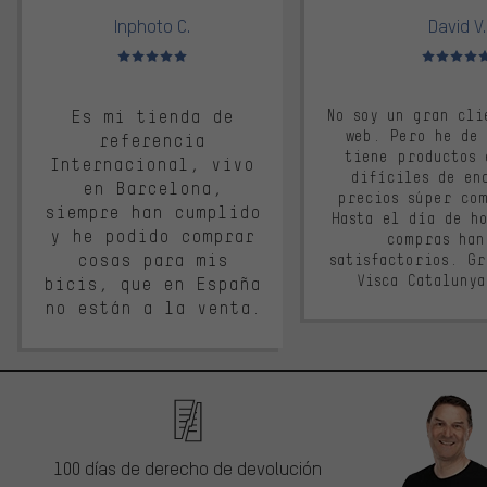
Inphoto C.
David V.
Valoración media: 5 de 5
Valoración m
Es mi tienda de
No soy un gran cli
web. Pero he de
referencia
tiene productos 
Internacional, vivo
difíciles de en
en Barcelona,
precios súper co
siempre han cumplido
Hasta el día de ho
y he podido comprar
compras han
cosas para mis
satisfactorios. G
Visca Cataluny
bicis, que en España
no están a la venta.
100 días de derecho de devolución