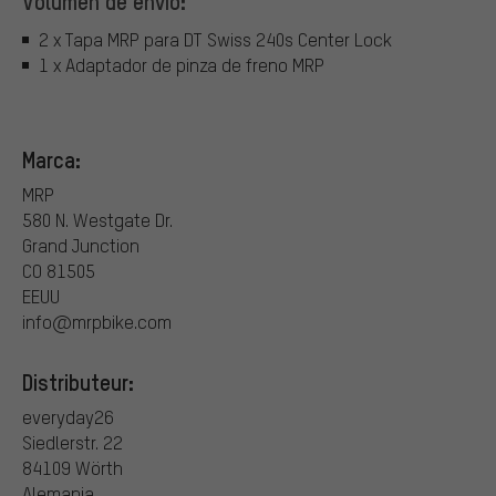
Volumen de envío:
2 x Tapa MRP para DT Swiss 240s Center Lock
1 x Adaptador de pinza de freno MRP
Marca:
MRP
580 N. Westgate Dr.
Grand Junction
CO 81505
EEUU
info@mrpbike.com
Distributeur:
everyday26
Siedlerstr. 22
84109 Wörth
Alemania