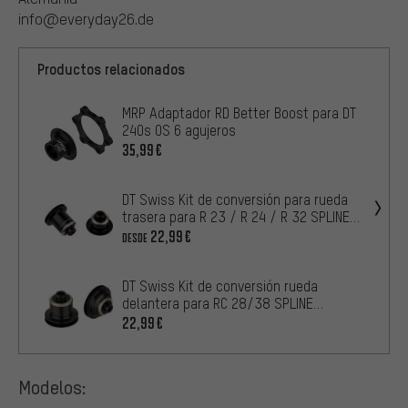
info@everyday26.de
Productos relacionados
MRP Adaptador RD Better Boost para DT
240s OS 6 agujeros
35,99€
DT Swiss Kit de conversión para rueda
trasera para R 23 / R 24 / R 32 SPLINE
DB / 350 / 240s
22,99€
DESDE
DT Swiss Kit de conversión rueda
delantera para RC 28/38 SPLINE
DB/EX/XM/XR 150
22,99€
Modelos: