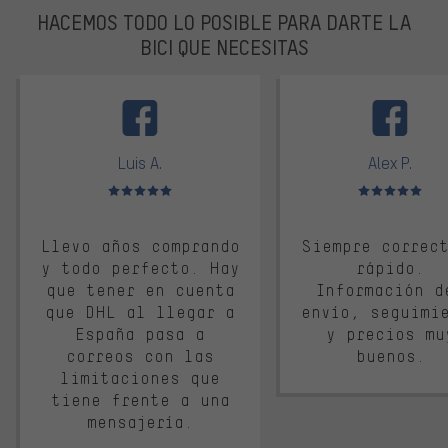
HACEMOS TODO LO POSIBLE PARA DARTE LA
BICI QUE NECESITAS
facebook
Luis A.
Alex P.
Valoración media: 5 de 5
Valoración media: 
Llevo años comprando
Siempre correc
y todo perfecto. Hay
rápido.
que tener en cuenta
Información d
que DHL al llegar a
envío, seguimi
España pasa a
y precios mu
correos con las
buenos.
limitaciones que
tiene frente a una
mensajería.