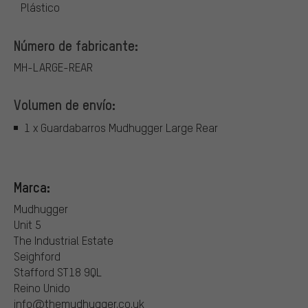
Plástico
Número de fabricante:
MH-LARGE-REAR
Volumen de envío:
1 x Guardabarros Mudhugger Large Rear
Marca:
Mudhugger
Unit 5
The Industrial Estate
Seighford
Stafford ST18 9QL
Reino Unido
info@themudhugger.co.uk