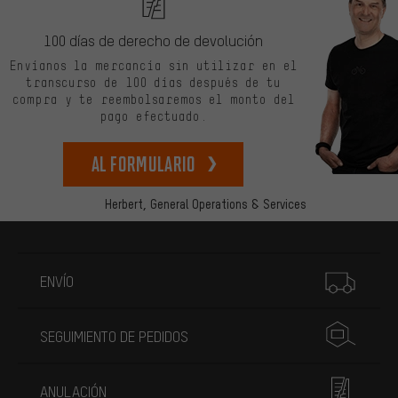
100 días de derecho de devolución
Envíanos la mercancía sin utilizar en el
transcurso de 100 días después de tu
compra y te reembolsaremos el monto del
pago efectuado.
Al formulario
Herbert,
General Operations & Services
Más información
ENVÍO
SEGUIMIENTO DE PEDIDOS
ANULACIÓN