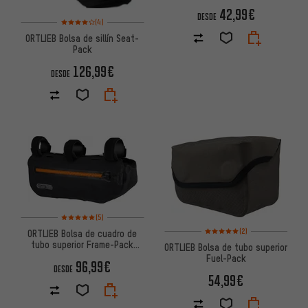
42,99€
DESDE
Valoración media: 4 de 5 basada en 4 reseñas
(4)
ORTLIEB Bolsa de sillín Seat-
Pack
126,99€
DESDE
Valoración media: 5 de 5 basada en 5 reseñas
(5)
Valoración media: 5 de 5 basa
(2)
ORTLIEB Bolsa de cuadro de
tubo superior Frame-Pack
ORTLIEB Bolsa de tubo superior
Toptube Modelo 2024
Fuel-Pack
96,99€
DESDE
54,99€