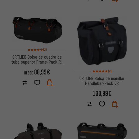
Valoración media: 5 de 5 basada en 2 reseñas
(2)
ORTLIEB Bolsa de cuadro de
tubo superior Frame-Pack RC
Toptube Modelo 2024
Valoración media: 5 de 5 basa
88,99€
(2)
DESDE
ORTLIEB Bolsa de manillar
Handlebar-Pack QR
130,99€