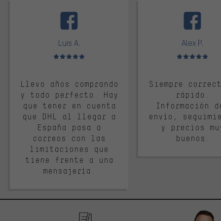
facebook
Luis A.
Alex P.
Valoración media: 5 de 5
Valoración media: 
Llevo años comprando
Siempre correc
y todo perfecto. Hay
rápido.
que tener en cuenta
Información d
que DHL al llegar a
envío, seguimi
España pasa a
y precios mu
correos con las
buenos.
limitaciones que
tiene frente a una
mensajería.