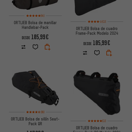
Valoración media: 5 de 5 basada en 4 reseñas
(4)
Valoración media: 4 de 5 basa
(1)
ORTLIEB Bolsa de manillar
Handlebar-Pack
ORTLIEB Bolsa de cuadro
Frame-Pack Modelo 2024
105,99€
DESDE
105,99€
DESDE
Valoración media: 4,5 de 5 basada en 6 reseñas
(6)
ORTLIEB Bolsa de sillín Seat-
Valoración media: 5 de 5 basa
(1)
Pack QR
ORTLIEB Bolsa de cuadro