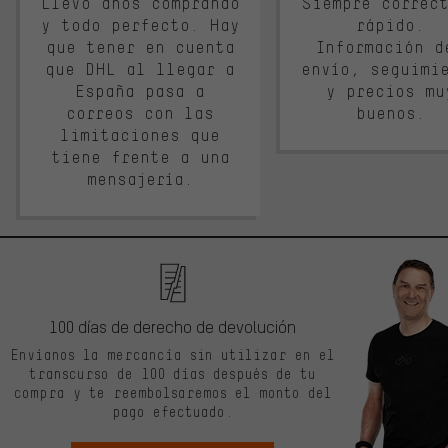
Llevo años comprando
Siempre correc
y todo perfecto. Hay
rápido.
que tener en cuenta
Información d
que DHL al llegar a
envío, seguimi
España pasa a
y precios mu
correos con las
buenos.
limitaciones que
tiene frente a una
mensajería.
100 días de derecho de devolución
Envíanos la mercancía sin utilizar en el
transcurso de 100 días después de tu
compra y te reembolsaremos el monto del
pago efectuado.