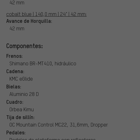
42 mm
cobalt blue | 140,0 mm | 24" | 42 mm:
Avance de Horquilla:
42 mm
Componentes:
Frenos:
Shimano BR-MT410, hidráulico
Cadena:
KMC eGlide
Bielas:
Aluminio 28 D
Cuadro:
Orbea Kimu
Tija de sillín:
OC Mountain Control MC22, 31,6mm, Dropper
Pedales:
Pedales de plataforma con reflectores