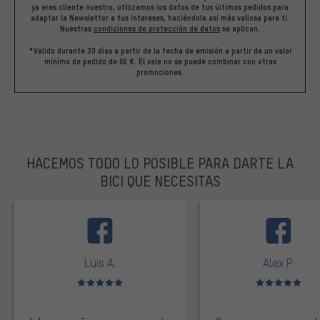
ya eres cliente nuestro, utilizamos los datos de tus últimos pedidos para
adaptar la Newsletter a tus intereses, haciéndola así más valiosa para ti.
Nuestras
condiciones de protección de datos
se aplican.
*Válido durante 30 días a partir de la fecha de emisión a partir de un valor
mínimo de pedido de 60 €. El vale no se puede combinar con otras
promociones.
HACEMOS TODO LO POSIBLE PARA DARTE LA
BICI QUE NECESITAS
facebook
Luis A.
Alex P.
Valoración media: 5 de 5
Valoración media: 