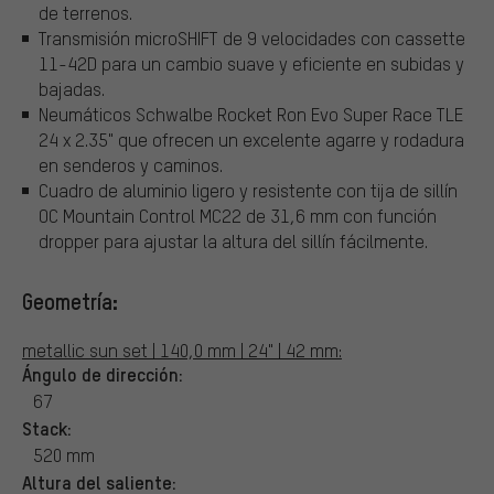
de terrenos.
Transmisión microSHIFT de 9 velocidades con cassette
11-42D para un cambio suave y eficiente en subidas y
bajadas.
Neumáticos Schwalbe Rocket Ron Evo Super Race TLE
24 x 2.35" que ofrecen un excelente agarre y rodadura
en senderos y caminos.
Cuadro de aluminio ligero y resistente con tija de sillín
OC Mountain Control MC22 de 31,6 mm con función
dropper para ajustar la altura del sillín fácilmente.
Geometría:
metallic sun set | 140,0 mm | 24" | 42 mm:
Ángulo de dirección:
67
Stack:
520 mm
Altura del saliente: