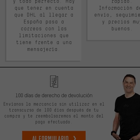
y todo perfecto. Hay
rápido.
que tener en cuenta
Información d
que DHL al llegar a
envío, seguimi
España pasa a
y precios mu
correos con las
buenos.
limitaciones que
tiene frente a una
mensajería.
100 días de derecho de devolución
Envíanos la mercancía sin utilizar en el
transcurso de 100 días después de tu
compra y te reembolsaremos el monto del
pago efectuado.
Al formulario