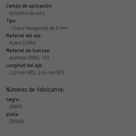
Campo de aplicación:
bicicleta de ruta
Tipo:
- Llave hexagonal de 5 mm
Material del eje:
Acero (CrMo)
Material de tuercas:
aluminio (6061-T6)
Longitud del eje:
110 mm (RD), 145 mm (RT)
Números de fabricante:
negro:
2689S
plata:
2689SI