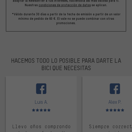
adaptar la Newsletter a tus intereses, haciéndola así más valiosa para ti.
Nuestras
condiciones de protección de datos
se aplican.
*Válido durante 30 días a partir de la fecha de emisión a partir de un valor
mínimo de pedido de 60 €. El vale no se puede combinar con otras
promociones.
HACEMOS TODO LO POSIBLE PARA DARTE LA
BICI QUE NECESITAS
facebook
Luis A.
Alex P.
Valoración media: 5 de 5
Valoración media: 
Llevo años comprando
Siempre correc