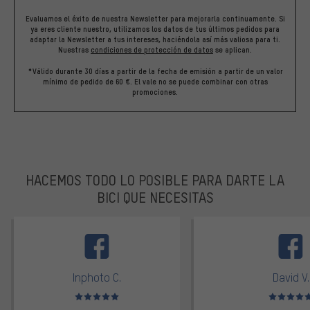
Evaluamos el éxito de nuestra Newsletter para mejorarla continuamente. Si
ya eres cliente nuestro, utilizamos los datos de tus últimos pedidos para
adaptar la Newsletter a tus intereses, haciéndola así más valiosa para ti.
Nuestras
condiciones de protección de datos
se aplican.
*Válido durante 30 días a partir de la fecha de emisión a partir de un valor
mínimo de pedido de 60 €. El vale no se puede combinar con otras
promociones.
HACEMOS TODO LO POSIBLE PARA DARTE LA
BICI QUE NECESITAS
facebook
Inphoto C.
David V.
Valoración media: 5 de 5
Valoración m