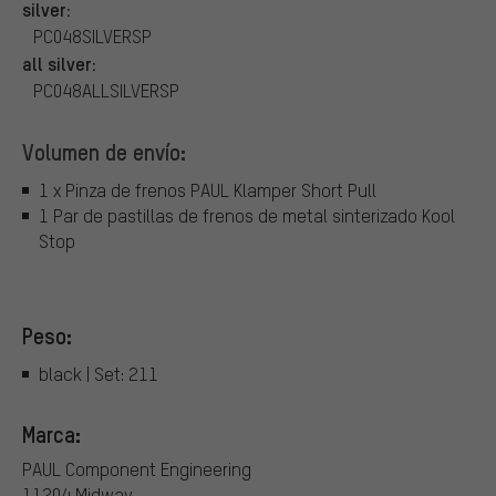
silver:
PC048SILVERSP
all silver:
PC048ALLSILVERSP
Volumen de envío:
1 x Pinza de frenos PAUL Klamper Short Pull
1 Par de pastillas de frenos de metal sinterizado Kool
Stop
Peso:
black | Set: 211
Marca:
PAUL Component Engineering
11204 Midway