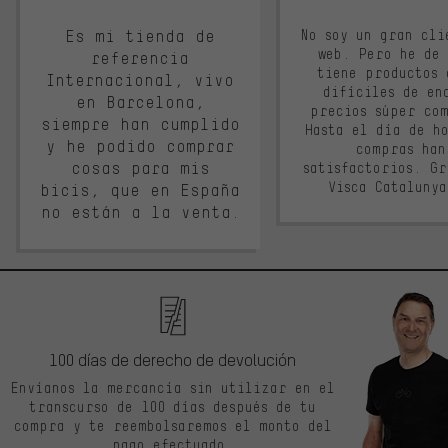
Es mi tienda de
No soy un gran cli
web. Pero he de
referencia
tiene productos 
Internacional, vivo
difíciles de en
en Barcelona,
precios súper co
siempre han cumplido
Hasta el día de ho
y he podido comprar
compras han
cosas para mis
satisfactorios. G
Visca Cataluny
bicis, que en España
no están a la venta.
100 días de derecho de devolución
Envíanos la mercancía sin utilizar en el
transcurso de 100 días después de tu
compra y te reembolsaremos el monto del
pago efectuado.