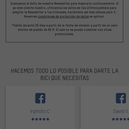
Evaluamos el éxito de nuestra Newsletter para mejorarla continuamente. Si
ya eres cliente nuestro, utilizamos los datos de tus últimos pedidos para
adaptar la Newsletter a tus intereses, haciéndola así más valiosa para ti.
Nuestras
condiciones de protección de datos
se aplican.
*Válido durante 30 días a partir de la fecha de emisión a partir de un valor
mínimo de pedido de 60 €. El vale no se puede combinar con otras
promociones.
HACEMOS TODO LO POSIBLE PARA DARTE LA
BICI QUE NECESITAS
facebook
Inphoto C.
David V.
Valoración media: 5 de 5
Valoración m