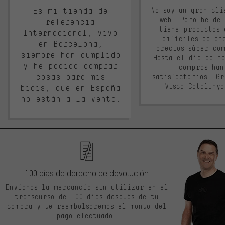
Es mi tienda de
No soy un gran cli
web. Pero he de
referencia
tiene productos 
Internacional, vivo
difíciles de en
en Barcelona,
precios súper co
siempre han cumplido
Hasta el día de ho
y he podido comprar
compras han
cosas para mis
satisfactorios. G
Visca Cataluny
bicis, que en España
no están a la venta.
100 días de derecho de devolución
Envíanos la mercancía sin utilizar en el
transcurso de 100 días después de tu
compra y te reembolsaremos el monto del
pago efectuado.