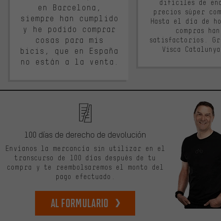
difíciles de en
en Barcelona,
precios súper co
siempre han cumplido
Hasta el día de ho
y he podido comprar
compras han
cosas para mis
satisfactorios. G
Visca Cataluny
bicis, que en España
no están a la venta.
100 días de derecho de devolución
Envíanos la mercancía sin utilizar en el
transcurso de 100 días después de tu
compra y te reembolsaremos el monto del
pago efectuado.
Al formulario