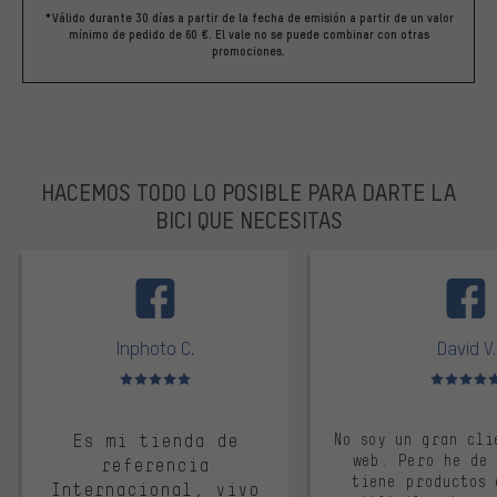
*Válido durante 30 días a partir de la fecha de emisión a partir de un valor
mínimo de pedido de 60 €. El vale no se puede combinar con otras
promociones.
HACEMOS TODO LO POSIBLE PARA DARTE LA
BICI QUE NECESITAS
facebook
Inphoto C.
David V.
Valoración media: 5 de 5
Valoración m
Es mi tienda de
No soy un gran cli
web. Pero he de
referencia
tiene productos 
Internacional, vivo