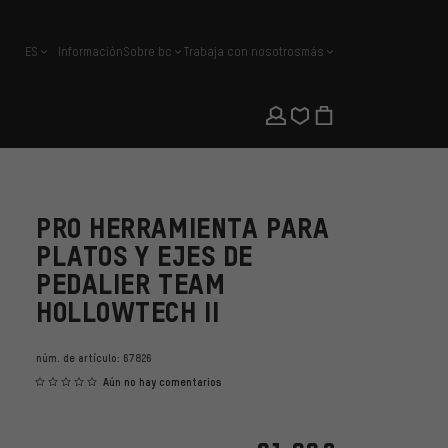
ES
Información
Sobre bc
Trabaja con nosotros
más
español
PRO HERRAMIENTA PARA
PLATOS Y EJES DE
PEDALIER TEAM
HOLLOWTECH II
núm. de artículo:
67826
Aún no hay comentarios