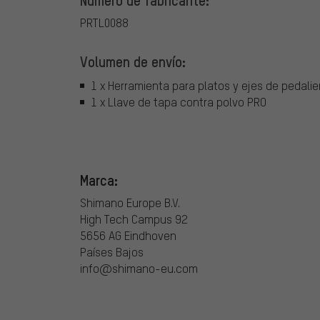
PRTL0088
Volumen de envío:
1 x Herramienta para platos y ejes de pedali
1 x Llave de tapa contra polvo PRO
Marca:
Shimano Europe B.V.
High Tech Campus 92
5656 AG Eindhoven
Países Bajos
info@shimano-eu.com