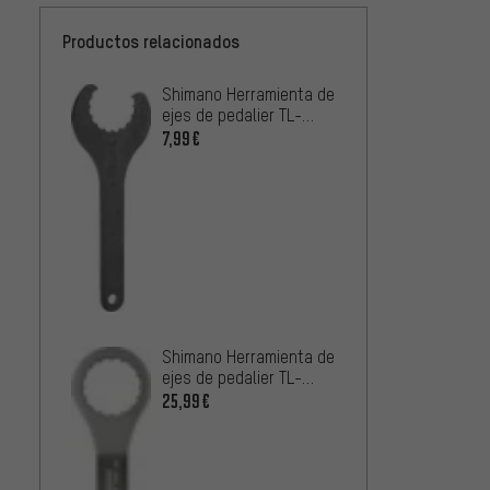
Productos relacionados
Shimano Herramienta de
Shima
ejes de pedalier TL-
montaj
FC32 Hollowtech II
FC16
7,99€
2,99€
Shiman
herram
pedali
25,99
Hollow
Unior 
rodami
montaj
25,99
Shimano Herramienta de
Hollow
ejes de pedalier TL-
FC36 Hollowtech II
25,99€