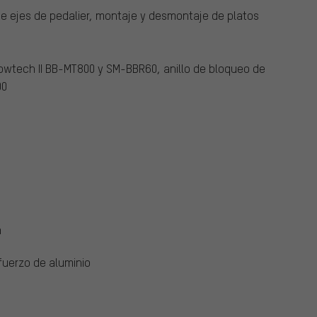
e ejes de pedalier, montaje y desmontaje de platos
owtech II BB-MT800 y SM-BBR60, anillo de bloqueo de
00
a
fuerzo de aluminio