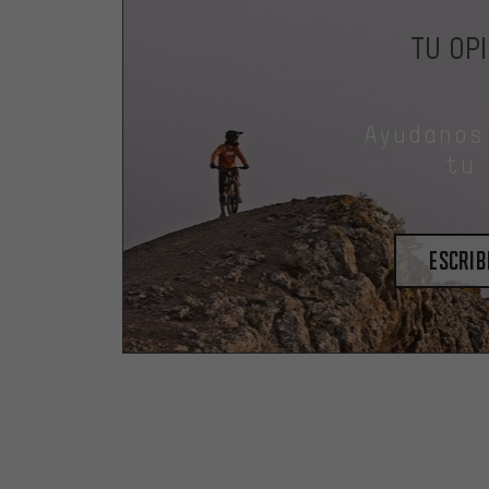
TU OP
Ayudanos
tu
escrib