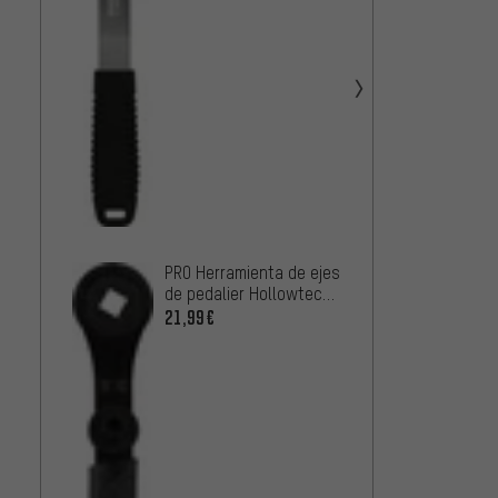
PRO Herramienta de ejes
de pedalier Hollowtech
II
21,99€