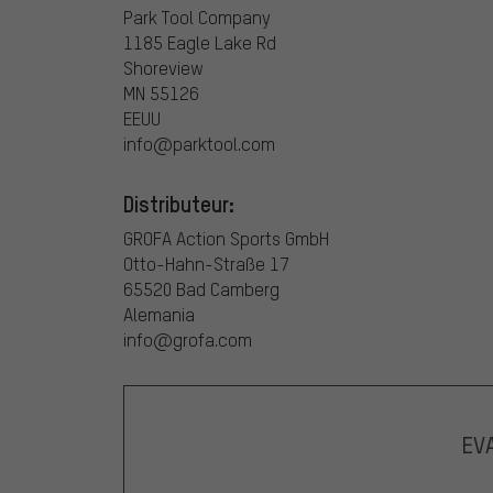
Park Tool Company
1185 Eagle Lake Rd
Shoreview
MN 55126
EEUU
info@parktool.com
Distributeur:
GROFA Action Sports GmbH
Otto-Hahn-Straße 17
65520 Bad Camberg
Alemania
info@grofa.com
EV