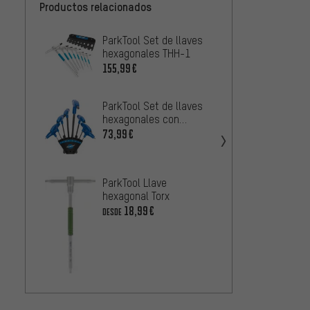
Productos relacionados
ParkTool Set de llaves
Proxx
hexagonales THH-1
destor
puño e
155,99€
35,99
sopor
ParkTool Set de llaves
Proxx
hexagonales con
destor
empuñadura P PH-1.2
73,99€
puño e
37,99
sopor
ParkTool Llave
hexagonal Torx
Wera J
18,99€
acoda
DESDE
Hex-P
26,99