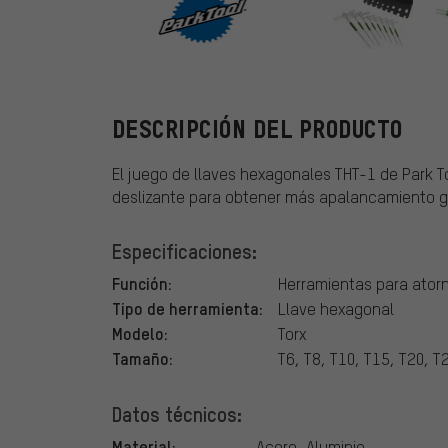
ParkTool
DESCRIPCIÓN DEL PRODUCTO
El juego de llaves hexagonales THT-1 de Park T
deslizante para obtener más apalancamiento gr
Especificaciones:
Función:
Herramientas para atorni
Tipo de herramienta:
Llave hexagonal
Modelo:
Torx
Tamaño:
T6, T8, T10, T15, T20, T
Datos técnicos:
Material:
Acero, Aluminio