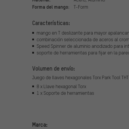
Forma del mango:
T-Form
Características:
mango en T deslizante para mayor apalancam
combinación seleccionada de aceros al crom
Speed Spinner de aluminio anodizado para intr
soporte de herramientas para fijar en la par
Volumen de envío:
Juego de llaves hexagonales Torx Park Tool TH
8 x Llave hexagonal Torx
1 x Soporte de herramientas
Marca: