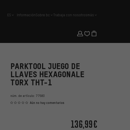
ES
Información
Sobre bc
Trabaja con nosotros
más
español
PARKTOOL JUEGO DE
LLAVES HEXAGONALE
TORX THT-1
núm. de artículo:
77583
Aún no hay comentarios
136,99€