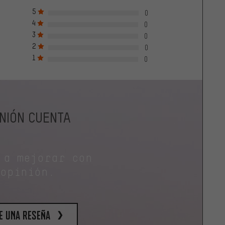
5
0
4
0
3
0
2
0
1
0
INIÓN CUENTA
 a mejorar con
 opinión.
e una reseña