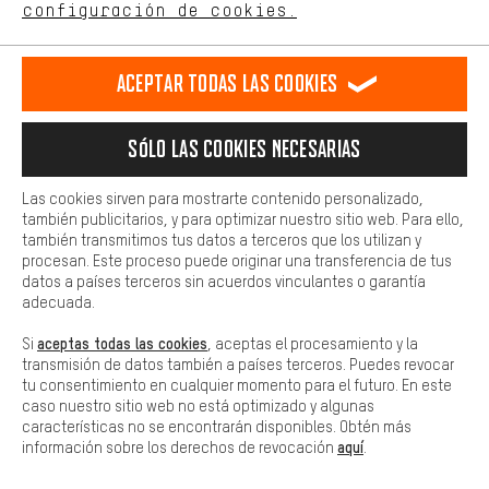
ES
EN
DE
FR
comportamiento de compra.
español
english
Deutsch
français
configuración de cookies.
Más confort
Haga que su experiencia de compra sea más cómoda. Con las
RESCINDIR EL CONTRATO
Comunidad de Aquisgrán
Programa de afiliados
Aceptar todas las cookies
cookies de comodidad, creamos enlaces a plataformas de redes
sociales. Esto nos permite proporcionarle más contenido e
Aviso Legal
Protección de datos
Condiciones Generales
información útiles. Además, tiene la opción de utilizar servicios
Sólo las cookies necesarias
adicionales que le ayudarán a encontrar los productos adecuados.
Plataforma de reportes
Reciclaje de baterias
Por ejemplo, ofrecemos una función de chat para responder a las
preguntas de forma rápida y sencilla.
Configuración de las cookies
Ajusta el contraste
Las cookies sirven para mostrarte contenido personalizado,
también publicitarios, y para optimizar nuestro sitio web. Para ello,
Básica
Todos los precios indicados son en euros e sin MwSt, más
también transmitimos tus datos a terceros que los utilizan y
Las cookies básicas aseguran que puedas usar nuestro sitio web.
procesan. Este proceso puede originar una transferencia de tus
gastos de envío
Estados Unidos
a
.
datos a países terceros sin acuerdos vinculantes o garantía
adecuada.
aceptas todas las cookies
Si
, aceptas el procesamiento y la
transmisión de datos también a países terceros. Puedes revocar
tu consentimiento en cualquier momento para el futuro. En este
caso nuestro sitio web no está optimizado y algunas
características no se encontrarán disponibles. Obtén más
aquí
información sobre los derechos de revocación
.