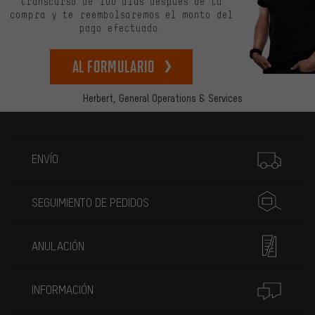
transcurso de 100 días después de tu
compra y te reembolsaremos el monto del
pago efectuado.
Al formulario
Herbert,
General Operations & Services
Más información
ENVÍO
SEGUIMIENTO DE PEDIDOS
ANULACIÓN
INFORMACIÓN