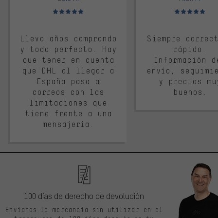
Valoración media: 5 de 5
Valoración media: 
Llevo años comprando
Siempre correc
y todo perfecto. Hay
rápido.
que tener en cuenta
Información d
que DHL al llegar a
envío, seguimi
España pasa a
y precios mu
correos con las
buenos.
limitaciones que
tiene frente a una
mensajería.
100 días de derecho de devolución
Envíanos la mercancía sin utilizar en el