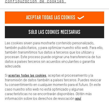
configuración de cookies.
Más confort
Haga que su experiencia de compra sea más cómoda. Con las
Aceptar todas las cookies
cookies de comodidad, creamos enlaces a plataformas de redes
sociales. Esto nos permite proporcionarle más contenido e
información útiles. Además, tiene la opción de utilizar servicios
Sólo las cookies necesarias
adicionales que le ayudarán a encontrar los productos adecuados.
Por ejemplo, ofrecemos una función de chat para responder a las
preguntas de forma rápida y sencilla.
Las cookies sirven para mostrarte contenido personalizado,
también publicitarios, y para optimizar nuestro sitio web. Para ello,
Básica
también transmitimos tus datos a terceros que los utilizan y
Las cookies básicas aseguran que puedas usar nuestro sitio web.
procesan. Este proceso puede originar una transferencia de tus
datos a países terceros sin acuerdos vinculantes o garantía
adecuada.
aceptas todas las cookies
Si
, aceptas el procesamiento y la
transmisión de datos también a países terceros. Puedes revocar
tu consentimiento en cualquier momento para el futuro. En este
caso nuestro sitio web no está optimizado y algunas
características no se encontrarán disponibles. Obtén más
aquí
información sobre los derechos de revocación
.