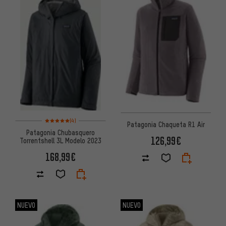
Valoración media: 5 de 5 basada en 4 reseñas
(4)
Patagonia Chaqueta R1 Air
Patagonia Chubasquero
126,99€
Torrentshell 3L Modelo 2023
168,99€
NUEVO
NUEVO