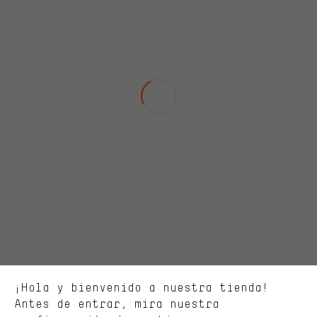
Ofertas adecuadas
En lugar de publicidad al azar, obtendrás ofertas adecuadas para
ti. Las cookies de marketing nos ayudan a identificar tus
intereses con nuestros socios publicitarios y a mostrarte ofertas
y consejos relevantes.
Mejor rendimiento
Estamos interesados en lo que buscas y necesitas en nuestra
¡Hola y bienvenido a nuestra tienda!
tienda. Con las cookies de rendimiento, puedes influir en la mejora
de nuestro sitio web y nuestra oferta de la tienda con tu
Antes de entrar, mira nuestra
comportamiento de compra.