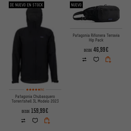
DE NUEVO EN STOCK
NUEVO
Patagonia Riñonera Terravia
Hip Pack
46,99€
DESDE
Valoración media: 5 de 5 basada en 4 reseñas
(4)
Patagonia Chubasquero
Torrentshell 3L Modelo 2023
159,99€
DESDE