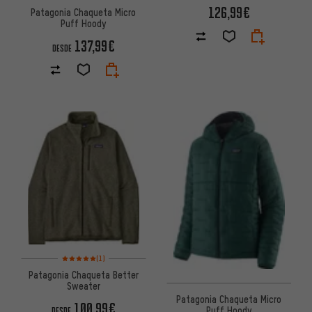
126,99€
Patagonia Chaqueta Micro
Puff Hoody
137,99€
DESDE
Valoración media: 5 de 5 basada en 1 reseñas
(1)
Patagonia Chaqueta Better
Sweater
Patagonia Chaqueta Micro
100,99€
Puff Hoody
DESDE