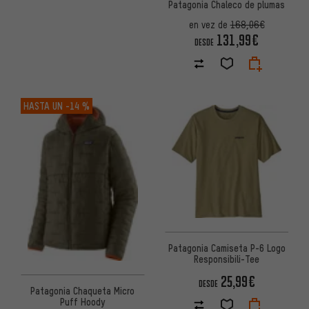
Patagonia Chaleco de plumas
en vez de
168,06€
131,99€
DESDE
HASTA UN
-14 %
Patagonia Camiseta P-6 Logo
Responsibili-Tee
25,99€
DESDE
Patagonia Chaqueta Micro
Puff Hoody