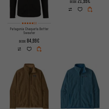
21,99€
DESDE
Valoración media: 5 de 5 basada en 1 reseñas
(1)
Patagonia Chaqueta Better
Sweater
84,99€
DESDE