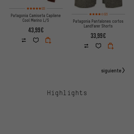
Valoración media: 5 de 5 basada en 2 reseñas
(2)
Valoración media: 4 de 5 basa
(2)
Patagonia Camiseta Capilene
Cool Merino L/S
Patagonia Pantalones cortos
Landfarer Shorts
43,99€
33,99€
siguiente
Highlights