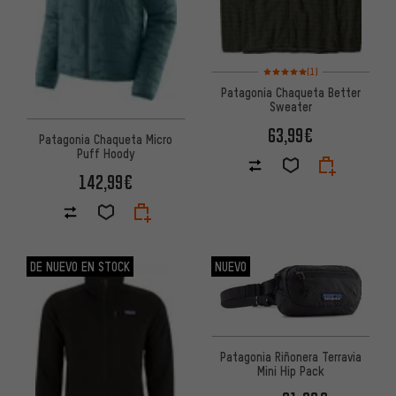
Valoración media: 5 de 5 basa
(1)
Patagonia Chaqueta Better
Sweater
63,99€
Patagonia Chaqueta Micro
Puff Hoody
142,99€
DE NUEVO EN STOCK
NUEVO
Patagonia Riñonera Terravia
Mini Hip Pack