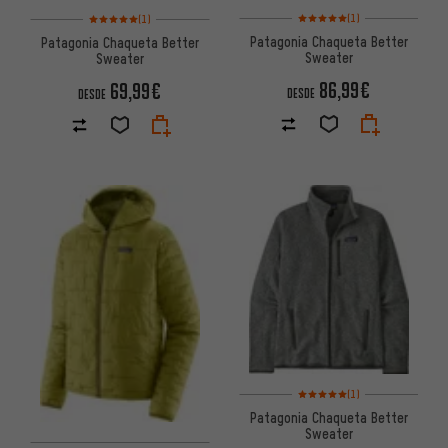
Valoración media: 5 de 5 basa
Valoración media: 5 de 5 basada en 1 reseñas
(1)
(1)
Patagonia Chaqueta Better
Patagonia Chaqueta Better
Sweater
Sweater
86,99€
69,99€
DESDE
DESDE
Valoración media: 5 de 5 basa
(1)
Patagonia Chaqueta Better
Sweater