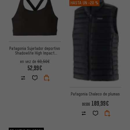
HASTA UN
-20 %
Patagonia Sujetador deportivo
Shadowlite High Impact
Adjustable Bra
en vez de
60,50€
52,99€
Patagonia Chaleco de plumas
109,99€
DESDE