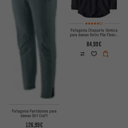
Valoración media: 5 de 5 basa
(1)
Patagonia Chaqueta térmica
para damas Retro Pile Fleece
Shacket
84,99€
Patagonia Pantalones para
damas Dirt Craft
126,99€