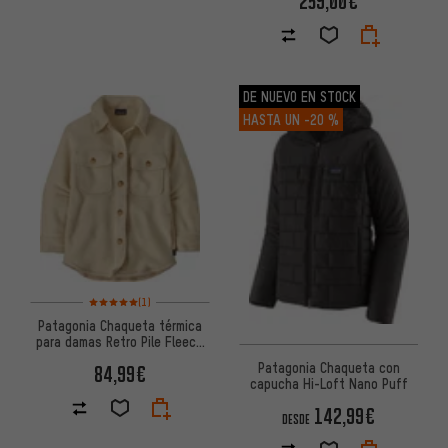
259,00€
DE NUEVO EN STOCK
HASTA UN
-20 %
Valoración media: 5 de 5 basada en 1 reseñas
(1)
Patagonia Chaqueta térmica
para damas Retro Pile Fleece
Shacket
Patagonia Chaqueta con
84,99€
capucha Hi-Loft Nano Puff
142,99€
DESDE