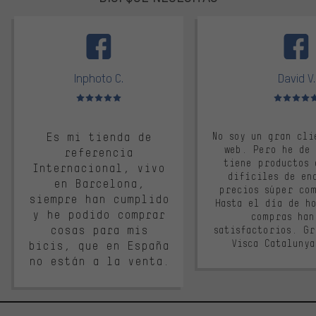
facebook
Inphoto C.
David V.
Valoración media: 5 de 5
Valoración m
Es mi tienda de
No soy un gran cli
web. Pero he de
referencia
tiene productos 
Internacional, vivo
difíciles de en
en Barcelona,
precios súper co
siempre han cumplido
Hasta el día de ho
y he podido comprar
compras han
cosas para mis
satisfactorios. G
Visca Cataluny
bicis, que en España
no están a la venta.