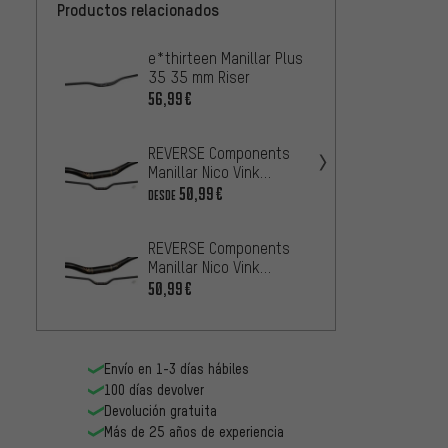
Productos relacionados
e*thirteen Manillar Plus
OneUp
35 35 mm Riser
Manill
Alumin
56,99€
71,99
REVERSE Components
REVER
Manillar Nico Vink
Manill
Signature 35 48 mm
Signa
50,99€
55,99
DESDE
REVERSE Components
Chroma
Manillar Nico Vink
eleva
Signature 31.8 48 mm
31.8 
50,99€
73,99
Envío en 1-3 días hábiles
100 días devolver
Devolución gratuita
Más de 25 años de experiencia