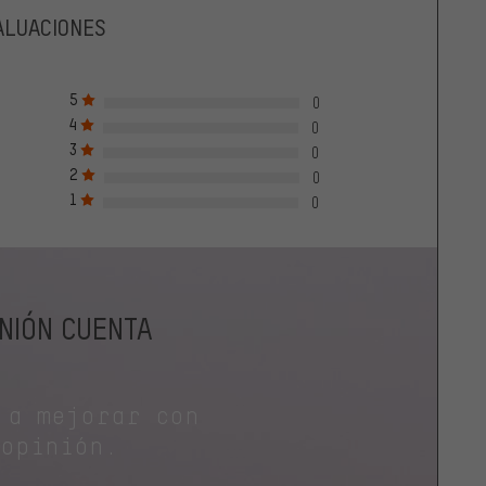
ALUACIONES
5
0
4
0
3
0
2
0
1
0
INIÓN CUENTA
 a mejorar con
 opinión.