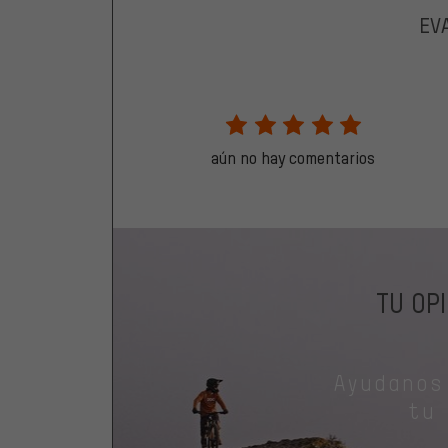
EV
aún no hay comentarios
TU OP
Ayudanos
tu