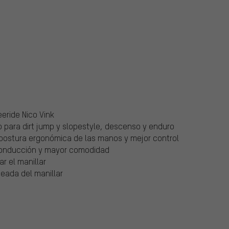
s
eride Nico Vink
o para dirt jump y slopestyle, descenso y enduro
ostura ergonómica de las manos y mejor control
conducción y mayor comodidad
r el manillar
eada del manillar