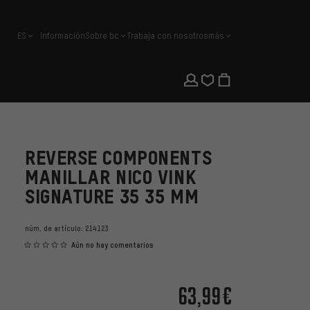
ES
Información
Sobre bc
Trabaja con nosotros
más
español
REVERSE COMPONENTS
MANILLAR NICO VINK
SIGNATURE 35 35 MM
núm. de artículo:
214123
Aún no hay comentarios
63,99€