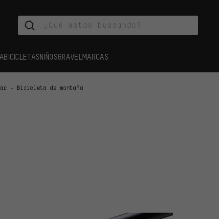
A
BICICLETAS
NIÑOS
GRAVEL
MARCAS
lar - Bicicleta de montaña