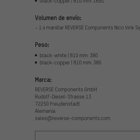
black-copper | 810 mm: 1691
Volumen de envío:
- 1 x manillar REVERSE Components Nico Vink S
Peso:
black-white | 810 mm: 380
black-copper | 810 mm: 380
Marca:
REVERSE Components GmbH
Rudolf-Diesel-Strasse 13
72250 Freudenstadt
Alemania
sales@reverse-components.com