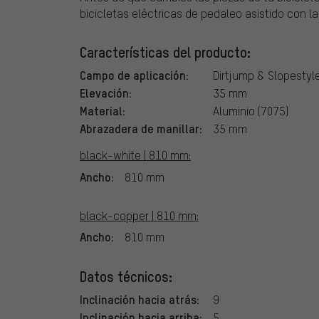
bicicletas eléctricas de pedaleo asistido con l
Características del producto:
Campo de aplicación:
Dirtjump & Slopestyl
Elevación:
35 mm
Material:
Aluminio (7075)
Abrazadera de manillar:
35 mm
black-white | 810 mm:
Ancho:
810 mm
black-copper | 810 mm:
Ancho:
810 mm
Datos técnicos:
Inclinación hacia atrás:
9
Inclinación hacia arriba:
5