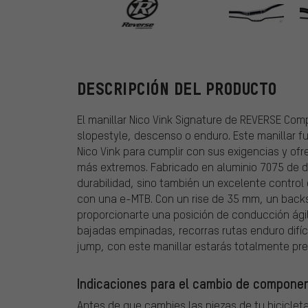
REVERSE Comp
DESCRIPCIÓN DEL PRODUCTO
El manillar Nico Vink Signature de REVERSE Comp
slopestyle, descenso o enduro. Este manillar fu
Nico Vink para cumplir con sus exigencias y ofr
más extremos. Fabricado en aluminio 7075 de do
durabilidad, sino también un excelente control
con una e-MTB. Con un rise de 35 mm, un back
proporcionarte una posición de conducción ági
bajadas empinadas, recorras rutas enduro difíc
jump, con este manillar estarás totalmente pr
Indicaciones para el cambio de componen
Antes de que cambies las piezas de tu bicicleta