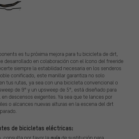
onents
onents es tu próxima mejora para tu bicicleta de dirt,
e desarrollado en colaboración con el ícono del freeride
ecerte siempre la estabilidad necesaria en los senderos
ble conificado, este manillar garantiza no solo
 en tus rutas, ya sea con una bicicleta convencional o
sweep de 9° y un upsweep de 5°, está diseñado para
l en descensos exigentes. Ya sea que te lances por
iles o alcances nuevas alturas en la escena del dirt
eparado.
tes de bicicletas eléctricas:
guía
, consulta por favor la
de sustitución para