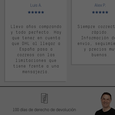
Luis A.
Alex P.
Valoración media: 5 de 5
Valoración media: 
Llevo años comprando
Siempre correc
y todo perfecto. Hay
rápido.
que tener en cuenta
Información d
que DHL al llegar a
envío, seguimi
España pasa a
y precios mu
correos con las
buenos.
limitaciones que
tiene frente a una
mensajería.
100 días de derecho de devolución