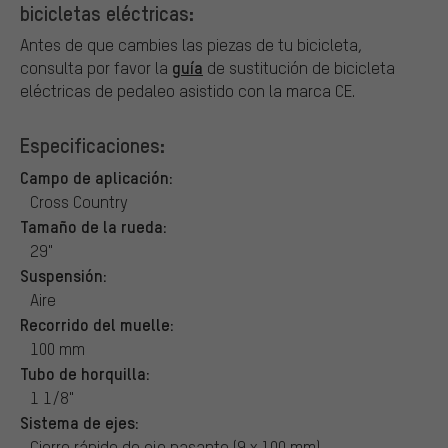
bicicletas eléctricas:
Antes de que cambies las piezas de tu bicicleta,
guía
consulta por favor la
de sustitución de bicicleta
eléctricas de pedaleo asistido con la marca CE.
Especificaciones:
Campo de aplicación:
Cross Country
Tamaño de la rueda:
29"
Suspensión:
Aire
Recorrido del muelle:
100 mm
Tubo de horquilla:
1 1/8"
Sistema de ejes:
Cierre rápido de eje pasante (9 x 100 mm)