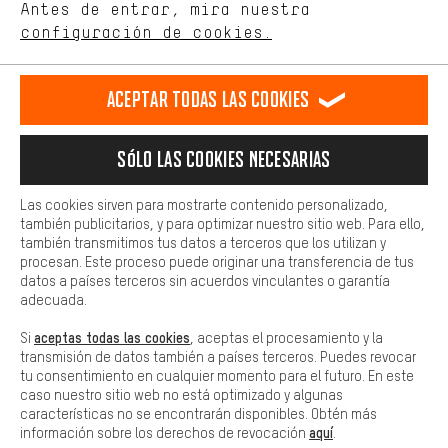
de nuestro sitio web y nuestra oferta de la tienda con tu
Antes de entrar, mira nuestra
ES
EN
DE
FR
comportamiento de compra.
español
english
Deutsch
français
configuración de cookies.
Más confort
Haga que su experiencia de compra sea más cómoda. Con las
RESCINDIR EL CONTRATO
Comunidad de Aquisgrán
Programa de afiliados
Aceptar todas las cookies
cookies de comodidad, creamos enlaces a plataformas de redes
sociales. Esto nos permite proporcionarle más contenido e
Aviso Legal
Protección de datos
Condiciones Generales
información útiles. Además, tiene la opción de utilizar servicios
Sólo las cookies necesarias
adicionales que le ayudarán a encontrar los productos adecuados.
Plataforma de reportes
Reciclaje de baterias
Por ejemplo, ofrecemos una función de chat para responder a las
preguntas de forma rápida y sencilla.
Las cookies sirven para mostrarte contenido personalizado,
Configuración de las cookies
Ajusta el contraste
también publicitarios, y para optimizar nuestro sitio web. Para ello,
Básica
también transmitimos tus datos a terceros que los utilizan y
Todos los precios indicados son en euros e sin MwSt, más
Las cookies básicas aseguran que puedas usar nuestro sitio web.
procesan. Este proceso puede originar una transferencia de tus
gastos de envío
Estados Unidos
a
.
datos a países terceros sin acuerdos vinculantes o garantía
adecuada.
aceptas todas las cookies
Si
, aceptas el procesamiento y la
transmisión de datos también a países terceros. Puedes revocar
tu consentimiento en cualquier momento para el futuro. En este
caso nuestro sitio web no está optimizado y algunas
características no se encontrarán disponibles. Obtén más
aquí
información sobre los derechos de revocación
.