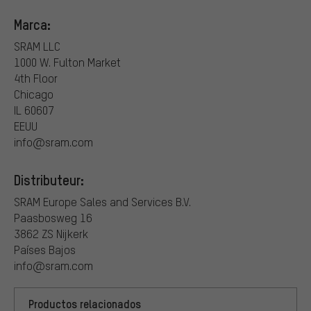
Marca:
SRAM LLC
1000 W. Fulton Market
4th Floor
Chicago
IL 60607
EEUU
info@sram.com
Distributeur:
SRAM Europe Sales and Services B.V.
Paasbosweg 16
3862 ZS Nijkerk
Países Bajos
info@sram.com
Productos relacionados