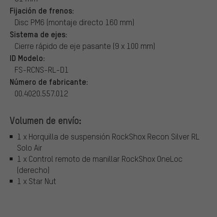
Fijación de frenos:
Disc PM6 (montaje directo 160 mm)
Sistema de ejes:
Cierre rápido de eje pasante (9 x 100 mm)
ID Modelo:
FS-RCNS-RL-D1
Número de fabricante:
00.4020.557.012
Volumen de envío:
1 x Horquilla de suspensión RockShox Recon Silver RL
Solo Air
1 x Control remoto de manillar RockShox OneLoc
(derecho)
1 x Star Nut