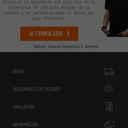
Envíanos la mercancía sin utilizar en el
transcurso de 100 días después de tu
compra y te reembolsaremos el monto del
pago efectuado.
Al formulario
Herbert,
General Operations & Services
Más información
ENVÍO
SEGUIMIENTO DE PEDIDOS
ANULACIÓN
INFORMACIÓN